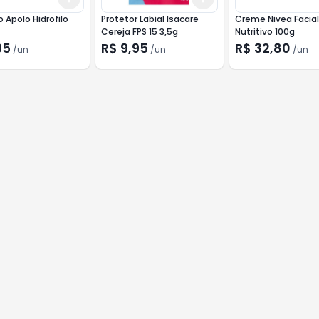
 Apolo Hidrofilo
Protetor Labial Isacare
Creme Nivea Facia
Cereja FPS 15 3,5g
Nutritivo 100g
95
R$ 9,95
R$ 32,80
/
un
/
un
/
un