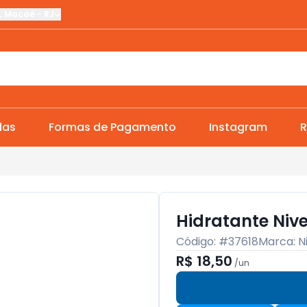
,
Macaé
-
RJ
das
Formas de Pagamento
Instagram
R
Hidratante Niv
Código: #
37618
Marca:
N
R$ 18,50
/
un