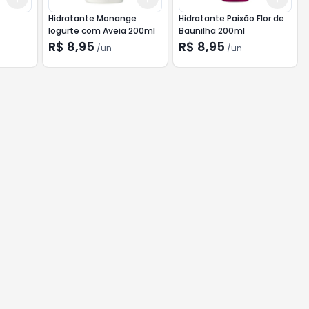
l
Hidratante Monange
Hidratante Paixão Flor de
Iogurte com Aveia 200ml
Baunilha 200ml
R$ 8,95
R$ 8,95
/
un
/
un