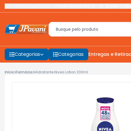
Você está navegando em:
JPavani Macaé Matriz
-
Av. Evaldo Costa
Categorias
Categorias
Entregas e Retira
Início
Farmácia
Hidratante Nivea Lotion 200ml