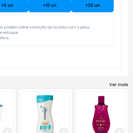
+
5
un
+
10
un
+
20
un
eis podem sofrer variação de acordo com o peso;

e estoque;

tiva;
Ver mais
Add
Add
Add
+
3
+
5
+
10
+
3
+
5
+
10
+
3