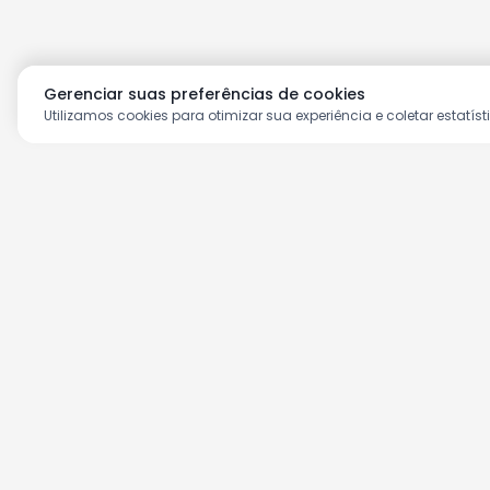
Gerenciar suas preferências de cookies
Utilizamos cookies para otimizar sua experiência e coletar estatíst
Aproveite as nossas prom
Cadastre seu e-mail e receba ofertas ex