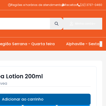
Regiões e horários de atendimento
Receitas
(22) 3737-0460
Minha conta
egião Serrana - Quarta feira
Alphaville - Sexta Fei
ea Lotion 200ml
ivea
Adicionar ao carrinho
Subtotal:
R$ 0,00