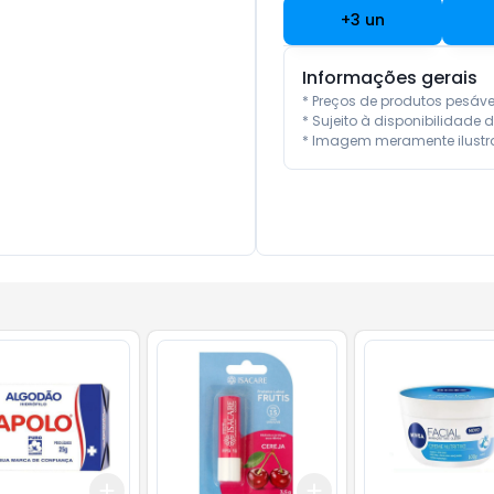
+
3
un
Informações gerais
* Preços de produtos pesáv
* Sujeito à disponibilidade d
* Imagem meramente ilustra
Add
Add
10
+
3
+
5
+
10
+
3
+
5
+
10