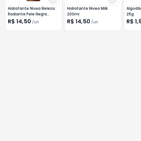
Hidratante Nivea Beleza
Hidratante Nivea Milk
Algodão
Radiante Pele Negra
200ml
25g
200ml
R$ 14,50
R$ 14,50
R$ 1,
/
un
/
un