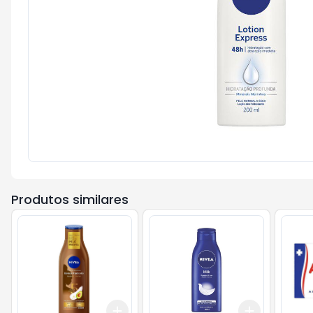
Produtos similares
Add
Add
+
3
+
5
+
10
+
3
+
5
+