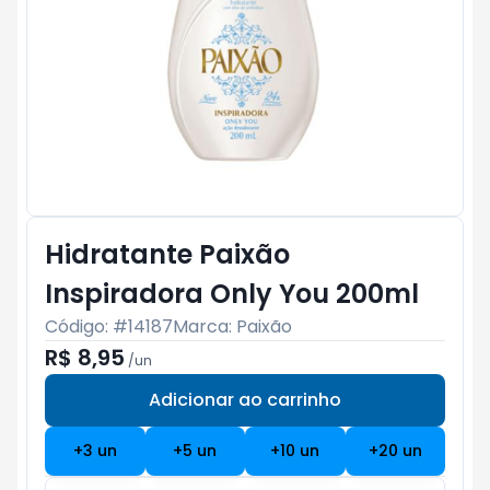
Hidratante Paixão
Inspiradora Only You 200ml
Código: #
14187
Marca:
Paixão
R$ 8,95
/
un
Adicionar ao carrinho
Subtotal:
R$ 0
+
3
un
+
5
un
+
10
un
+
20
un