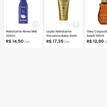
Add
Add
+
3
+
5
+
10
+
3
+
5
+
10
Hidratante Nivea Milk
Loção Hidratante
Óleo Corporal
200ml
Giovanna Baby Gold
Avelã 100ml
200ml
R$ 14,50
R$ 17,35
R$ 12,90
/
un
/
un
/