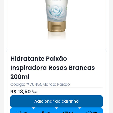
Hidratante Paixão
Inspiradora Rosas Brancas
200ml
Código: #
76485
Marca:
Paixão
R$ 13,50
/
un
Adicionar ao carrinho
Subtotal:
R$ 0