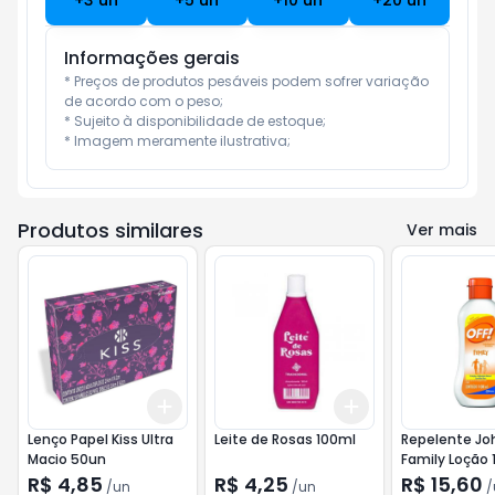
+
3
un
+
5
un
+
10
un
+
20
un
Informações gerais
* Preços de produtos pesáveis podem sofrer variação 
de acordo com o peso;

* Sujeito à disponibilidade de estoque;

* Imagem meramente ilustrativa;
Produtos similares
Ver mais
Add
Add
+
3
+
5
+
10
+
3
+
5
+
10
Lenço Papel Kiss Ultra
Leite de Rosas 100ml
Repelente Jo
Macio 50un
Family Loção 
R$ 4,85
R$ 4,25
R$ 15,60
/
un
/
un
/