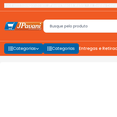
Você está navegando em:
JPavani Macaé Matriz
-
Av. Evaldo Costa
Categorias
Categorias
Entregas e Retira