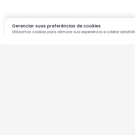
Gerenciar suas preferências de cookies
Utilizamos cookies para otimizar sua experiência e coletar estatíst
Aproveite as nossas prom
Cadastre seu e-mail e receba ofertas ex