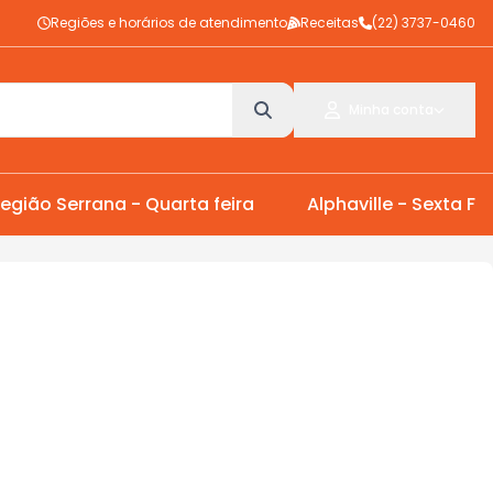
Regiões e horários de atendimento
Receitas
(22) 3737-0460
Minha conta
egião Serrana - Quarta feira
Alphaville - Sexta Fei