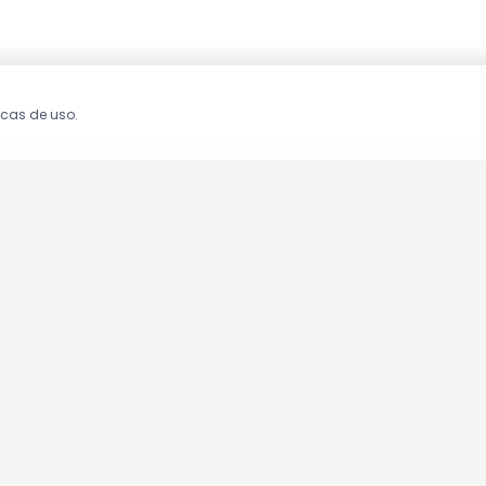
icas de uso.
oções!
clusivas.