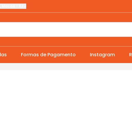
,
Macaé
-
RJ
das
Formas de Pagamento
Instagram
R