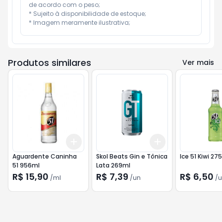
de acordo com o peso;

* Sujeito à disponibilidade de estoque;

* Imagem meramente ilustrativa;
Produtos similares
Ver mais
Add
Add
+
3
ml
+
5
ml
+
3
+
5
+
10
Aguardente Caninha
Skol Beats Gin e Tônica
Ice 51 Kiwi 27
51 956ml
Lata 269ml
R$ 15,90
R$ 7,39
R$ 6,50
/
ml
/
un
/
u