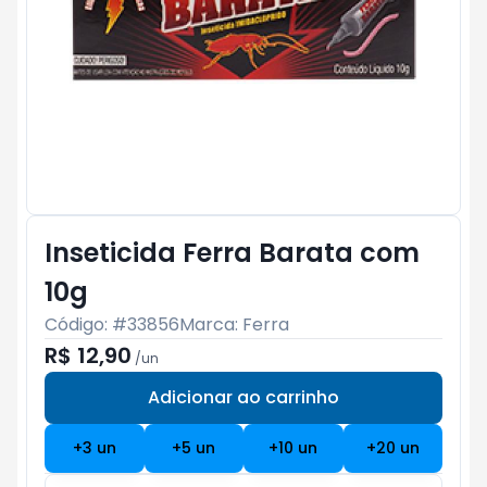
Inseticida Ferra Barata com
10g
Código: #
33856
Marca:
Ferra
R$ 12,90
/
un
Adicionar ao carrinho
Subtotal:
R$ 0
+
3
un
+
5
un
+
10
un
+
20
un