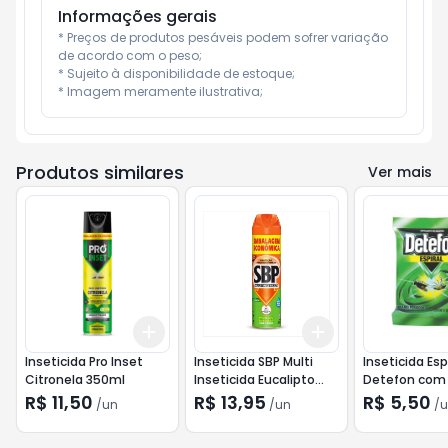
Informações gerais
* Preços de produtos pesáveis podem sofrer variação 
de acordo com o peso;

* Sujeito à disponibilidade de estoque;

* Imagem meramente ilustrativa;
Produtos similares
Ver mais
Add
Add
+
3
+
5
+
10
+
3
+
5
+
10
Inseticida Pro Inset
Inseticida SBP Multi
Inseticida Esp
Citronela 350ml
Inseticida Eucalipto
Detefon com
380ml/305g
R$ 11,50
R$ 13,95
R$ 5,50
/
un
/
un
/
u