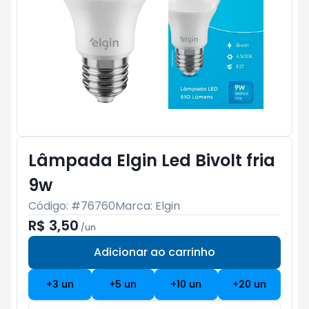
Lâmpada Elgin Led Bivolt fria
9w
Código: #
76760
Marca:
Elgin
R$ 3,50
/
un
Adicionar ao carrinho
Subtotal:
R$ 0
+
3
un
+
5
un
+
10
un
+
20
un