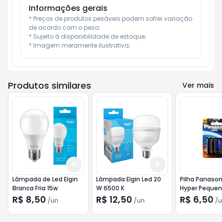
Informações gerais
* Preços de produtos pesáveis podem sofrer variação 
de acordo com o peso;

* Sujeito à disponibilidade de estoque;

* Imagem meramente ilustrativa;
Produtos similares
Ver mais
Add
Add
+
3
+
5
+
10
+
3
+
5
+
10
Lâmpada de Led Elgin
Lâmpada Elgin Led 20
Pilha Panason
Branca Fria 15w
W 6500 K
Hyper Peque
R$ 8,50
R$ 12,50
R$ 6,50
/
un
/
un
/
u