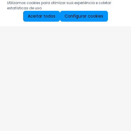
Utilizamos cookies para otimizar sua experiência e coletar
estatísticas de uso.
Aceitar todos
Configurar cookies
Aproveite as nossas promoções!
Cadastre seu e-mail e receba ofertas exclusivas.
QUERO RECEBER