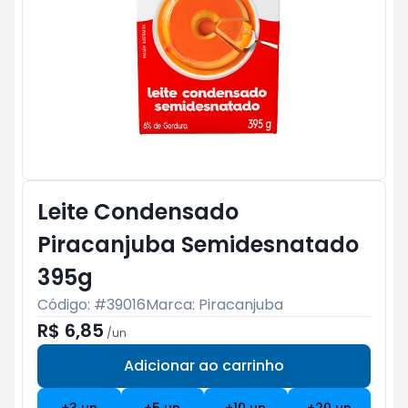
Leite Condensado
Piracanjuba Semidesnatado
395g
Código: #
39016
Marca:
Piracanjuba
R$ 6,85
/
un
Adicionar ao carrinho
Subtotal:
R$ 0