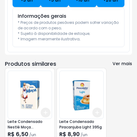
+
3
un
+
5
un
+
10
un
+
20
un
Informações gerais
* Preços de produtos pesáveis podem sofrer variação 
de acordo com o peso;

* Sujeito à disponibilidade de estoque;

* Imagem meramente ilustrativa;
Produtos similares
Ver mais
Add
Add
+
3
+
5
+
10
+
3
+
5
+
10
Leite Condensado
Leite Condensado
Nestlé Moça
Piracanjuba Light 395g
Semidesnatado 340g
R$ 6,50
R$ 8,90
/
un
/
un