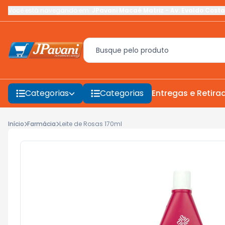
Você está navegando em:
JPavani Macaé Matriz
-
Av. Evaldo Costa
Categorias
Categorias
Entregas e Retira
Início
Farmácia
Leite de Rosas 170ml