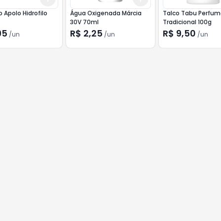
 Apolo Hidrofilo
Água Oxigenada Márcia
Talco Tabu Perfu
30V 70ml
Tradicional 100g
95
R$ 2,25
R$ 9,50
/
un
/
un
/
un