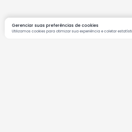
Gerenciar suas preferências de cookies
Utilizamos cookies para otimizar sua experiência e coletar estatíst
Aproveite as nossas prom
Cadastre seu e-mail e receba ofertas ex