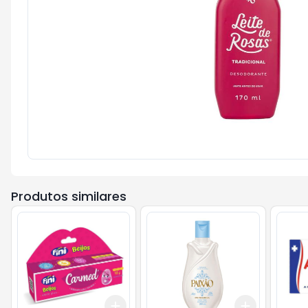
Produtos similares
Add
Add
+
3
+
5
+
10
+
3
+
5
+