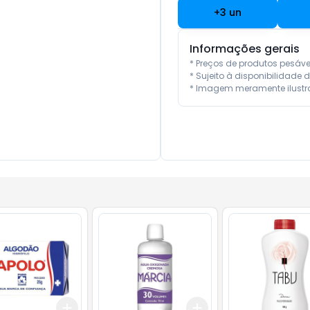
+
3
un
Informações gerais
* Preços de produtos pesáv
* Sujeito à disponibilidade d
* Imagem meramente ilustra
Add
Add
10
+
3
+
5
+
10
+
3
+
5
+
10