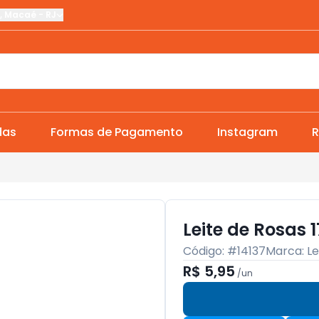
,
Macaé
-
RJ
das
Formas de Pagamento
Instagram
R
Leite de Rosas 
Código: #
14137
Marca:
Le
R$ 5,95
/
un