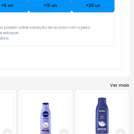
+
5
un
+
10
un
+
20
un
eis podem sofrer variação de acordo com o peso;

e estoque;

tiva;
Ver mais
Add
Add
Add
+
3
+
5
+
10
+
3
+
5
+
10
+
3