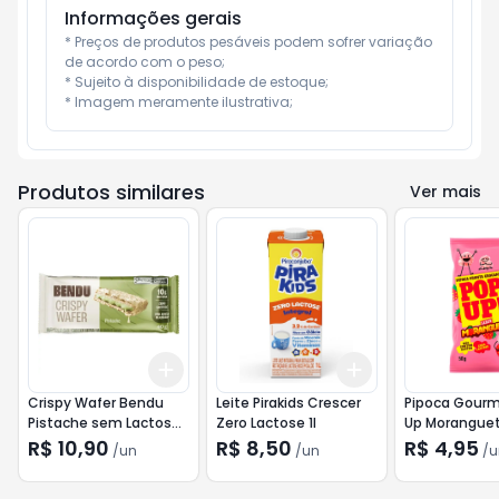
Informações gerais
* Preços de produtos pesáveis podem sofrer variação 
de acordo com o peso;

* Sujeito à disponibilidade de estoque;

* Imagem meramente ilustrativa;
Produtos similares
Ver mais
Add
Add
+
3
+
5
+
10
+
3
+
5
+
10
Crispy Wafer Bendu
Leite Pirakids Crescer
Pipoca Gourm
Pistache sem Lactose
Zero Lactose 1l
Up Moranguet
40g
Lactose 50g
R$ 10,90
R$ 8,50
R$ 4,95
/
un
/
un
/
u