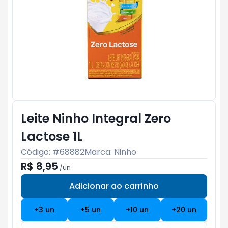
Leite Ninho Integral Zero
Lactose 1L
Código: #
68882
Marca:
Ninho
R$ 8,95
/
un
Adicionar ao carrinho
Subtotal:
R$ 0
+
3
un
+
5
un
+
10
un
+
20
un