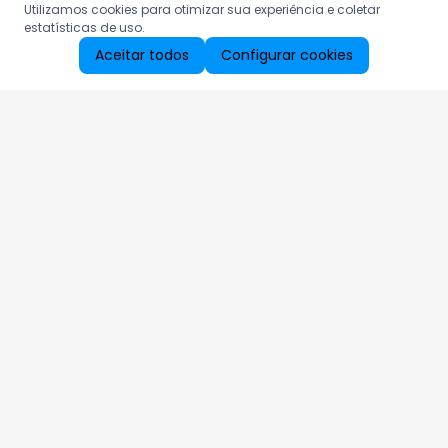
Utilizamos cookies para otimizar sua experiência e coletar
estatísticas de uso.
Aceitar todos
Configurar cookies
Aproveite as nossas promoções!
Cadastre seu e-mail e receba ofertas exclusivas.
QUERO RECEBER