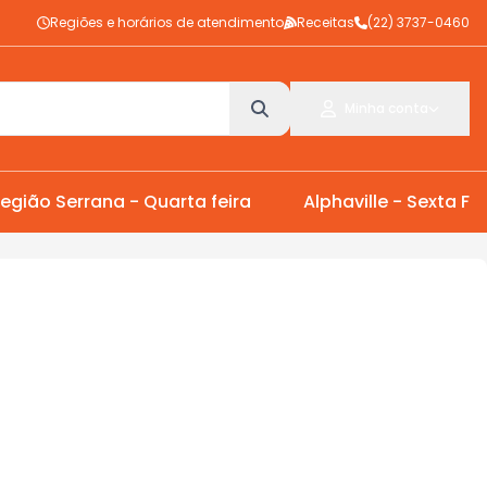
Regiões e horários de atendimento
Receitas
(22) 3737-0460
Minha conta
egião Serrana - Quarta feira
Alphaville - Sexta Fei