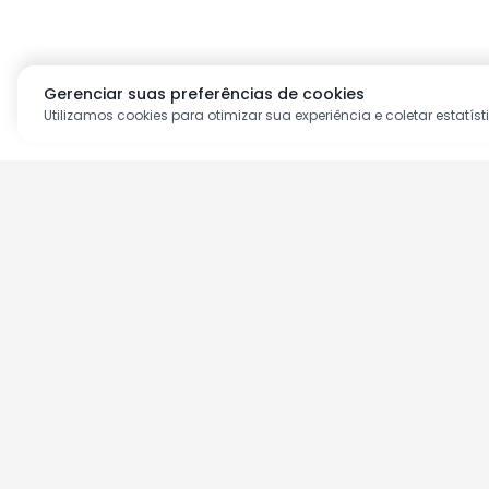
Gerenciar suas preferências de cookies
Utilizamos cookies para otimizar sua experiência e coletar estatíst
Aproveite as nossas prom
Cadastre seu e-mail e receba ofertas ex