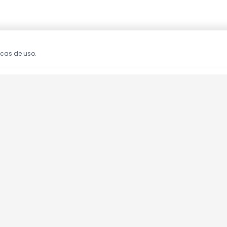
icas de uso.
oções!
clusivas.