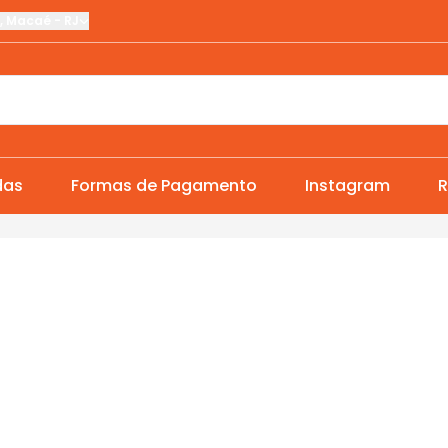
,
Macaé
-
RJ
das
Formas de Pagamento
Instagram
R