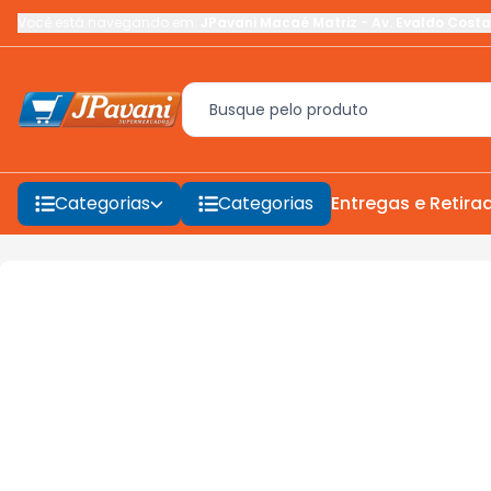
Você está navegando em:
JPavani Macaé Matriz
-
Av. Evaldo Costa
Categorias
Categorias
Entregas e Retira