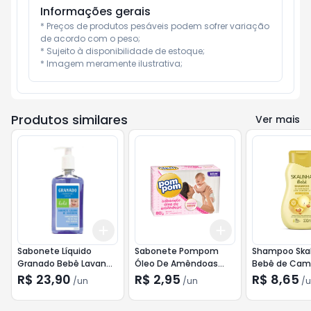
Informações gerais
* Preços de produtos pesáveis podem sofrer variação 
de acordo com o peso;

* Sujeito à disponibilidade de estoque;

* Imagem meramente ilustrativa;
Produtos similares
Ver mais
Add
Add
+
3
+
5
+
10
+
3
+
5
+
10
Sabonete Líquido
Sabonete Pompom
Shampoo Ska
Granado Bebê Lavanda
Óleo De Amêndoas
Bebê de Cam
250ml
80g
200ml
R$ 23,90
R$ 2,95
R$ 8,65
/
un
/
un
/
u