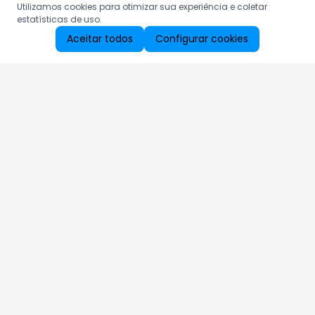
Utilizamos cookies para otimizar sua experiência e coletar
estatísticas de uso.
Aceitar todos
Configurar cookies
Aproveite as nossas promoções!
Cadastre seu e-mail e receba ofertas exclusivas.
QUERO RECEBER