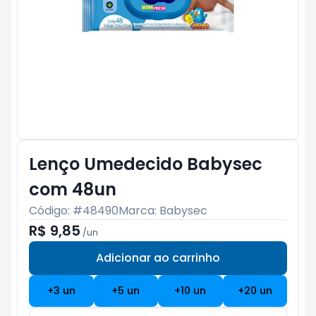
Lenço Umedecido Babysec
com 48un
Código: #
48490
Marca:
Babysec
R$ 9,85
/
un
Adicionar ao carrinho
Subtotal:
R$ 0
+
3
un
+
5
un
+
10
un
+
20
un