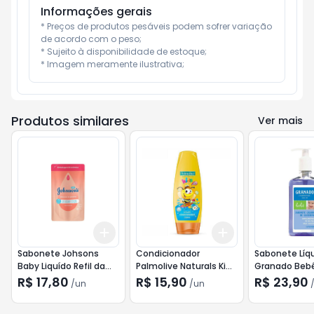
Informações gerais
* Preços de produtos pesáveis podem sofrer variação 
de acordo com o peso;

* Sujeito à disponibilidade de estoque;

* Imagem meramente ilustrativa;
Produtos similares
Ver mais
Add
Add
+
3
+
5
+
10
+
3
+
5
+
10
Sabonete Johsons
Condicionador
Sabonete Líq
Baby Liquído Refil da
Palmolive Naturals Kids
Granado Beb
Cabeça aos Pés 180ml
Todo Tipo de Cabelo
250ml
R$ 17,80
R$ 15,90
R$ 23,90
/
un
/
un
350ml