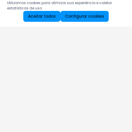
Utilizamos cookies para otimizar sua experiência e coletar
estatísticas de uso.
Aceitar todos
Configurar cookies
Aproveite as nossas promoções!
Cadastre seu e-mail e receba ofertas exclusivas.
QUERO RECEBER