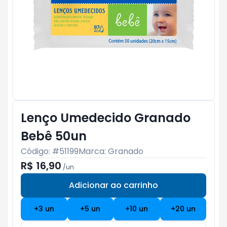
Lenço Umedecido Granado
Bebê 50un
Código: #
51199
Marca:
Granado
R$ 16,90
/
un
Adicionar ao carrinho
Subtotal:
R$ 0
+
3
un
+
5
un
+
10
un
+
20
un