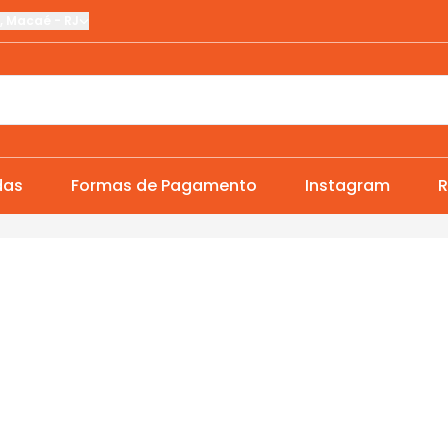
,
Macaé
-
RJ
das
Formas de Pagamento
Instagram
R