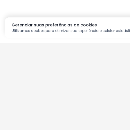
Gerenciar suas preferências de cookies
Utilizamos cookies para otimizar sua experiência e coletar estatíst
Aproveite as nossas prom
Cadastre seu e-mail e receba ofertas ex