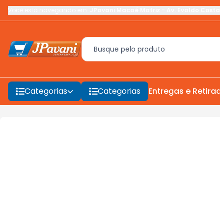
Você está navegando em:
JPavani Macaé Matriz
-
Av. Evaldo Costa
Categorias
Categorias
Entregas e Retira