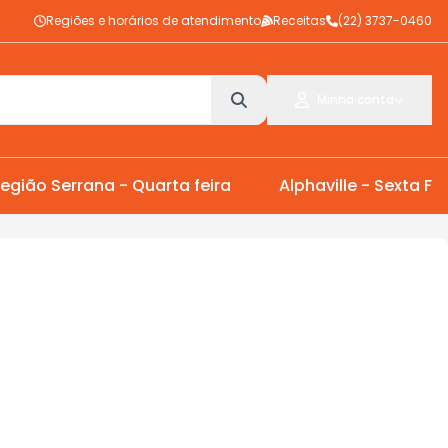
Regiões e horários de atendimento
Receitas
(22) 3737-0460
Minha conta
egião Serrana - Quarta feira
Alphaville - Sexta Fei