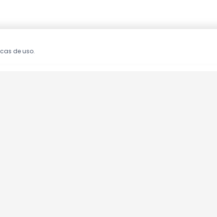
icas de uso.
oções!
clusivas.