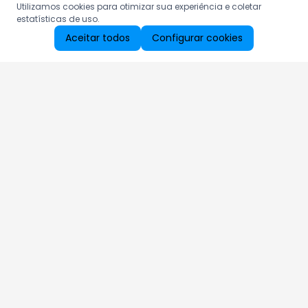
Utilizamos cookies para otimizar sua experiência e coletar
estatísticas de uso.
Aceitar todos
Configurar cookies
Aproveite as nossas promoções!
Cadastre seu e-mail e receba ofertas exclusivas.
QUERO RECEBER