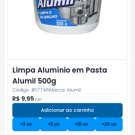
Limpa Alumínio em Pasta
Alumil 500g
Código: #
17746
Marca:
Alumil
R$ 9,95
/
un
Adicionar ao carrinho
Subtotal:
R$ 0
+
3
un
+
5
un
+
10
un
+
20
un