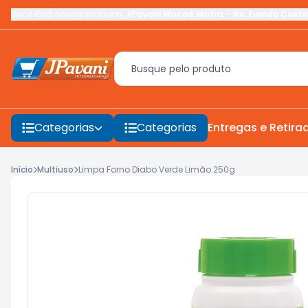
Você está navegando em:
JPavani Macaé Matriz
-
Av. Evaldo Costa
Categorias
Categorias
Entregas e Retira
Início
Multiuso
Limpa Forno Diabo Verde Limão 250g