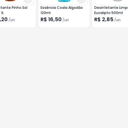
tante Pinho Sol
Essência Coala Algodão
Desinfetante Lim
 1L
120ml
Eucalipto 500ml
,20
R$ 16,50
R$ 2,85
/
un
/
un
/
un