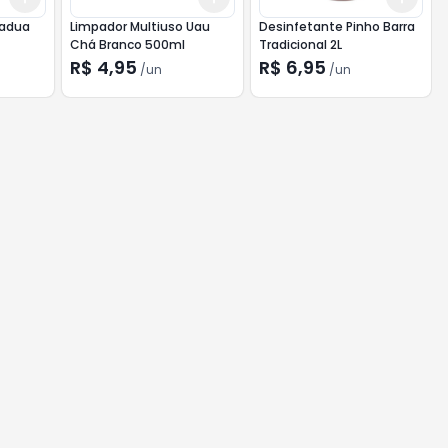
padua
Limpador Multiuso Uau
Desinfetante Pinho Barra
Chá Branco 500ml
Tradicional 2L
R$ 4,95
R$ 6,95
/
un
/
un