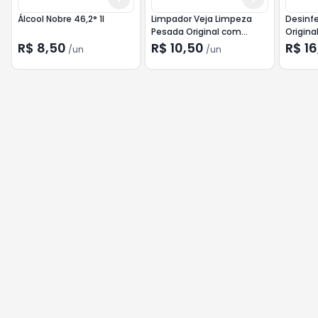
Álcool Nobre 46,2° 1l
Limpador Veja Limpeza
Desinfe
Pesada Original com
Original
Álcool 20% Desconto
R$ 8,50
R$ 10,50
R$ 16
/
un
/
un
500ml