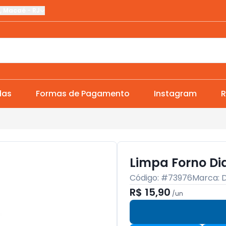
,
Macaé
-
RJ
das
Formas de Pagamento
Instagram
R
Limpa Forno Di
Código: #
73976
Marca:
D
R$ 15,90
/
un