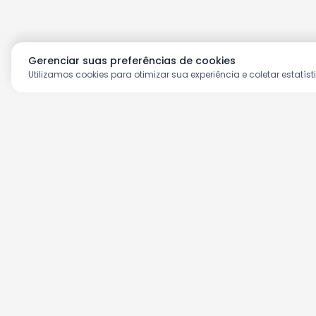
Gerenciar suas preferências de cookies
Utilizamos cookies para otimizar sua experiência e coletar estatíst
Aproveite as nossas prom
Cadastre seu e-mail e receba ofertas ex