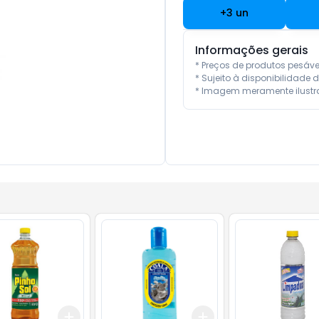
+
3
un
Informações gerais
* Preços de produtos pesáv
* Sujeito à disponibilidade d
* Imagem meramente ilustra
Add
Add
10
+
3
+
5
+
10
+
3
+
5
+
10