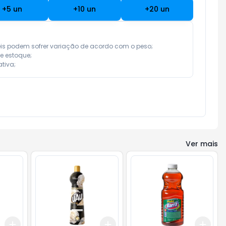
+
5
un
+
10
un
+
20
un
eis podem sofrer variação de acordo com o peso;

e estoque;

tiva;
Ver mais
Add
Add
Add
+
3
+
5
+
10
+
3
+
5
+
10
+
3