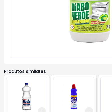
Produtos similares
Add
Add
+
3
+
5
+
10
+
3
+
5
+