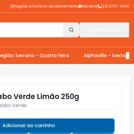
Regiões e horários de atendimento
Receitas
(22) 3737-0460
Minha conta
egião Serrana - Quarta feira
Alphaville - Sexta Fei
abo Verde Limão 250g
iabo Verde
Adicionar ao carrinho
Subtotal:
R$ 0,00