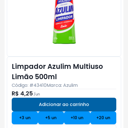
Limpador Azulim Multiuso
Limão 500ml
Código: #
43410
Marca:
Azulim
R$ 4,25
/
un
Adicionar ao carrinho
Subtotal:
R$ 0
+
3
un
+
5
un
+
10
un
+
20
un