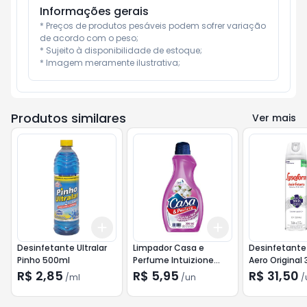
Informações gerais
* Preços de produtos pesáveis podem sofrer variação 
de acordo com o peso;

* Sujeito à disponibilidade de estoque;

* Imagem meramente ilustrativa;
Produtos similares
Ver mais
Add
Add
+
3
ml
+
5
ml
+
3
+
5
+
10
Desinfetante Ultralar
Limpador Casa e
Desinfetante
Pinho 500ml
Perfume Intuizione
Aero Original
New 500ml
R$ 2,85
R$ 5,95
R$ 31,50
/
ml
/
un
/