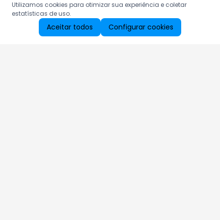
Utilizamos cookies para otimizar sua experiência e coletar
estatísticas de uso.
Aceitar todos
Configurar cookies
Aproveite as nossas promoções!
Cadastre seu e-mail e receba ofertas exclusivas.
QUERO RECEBER