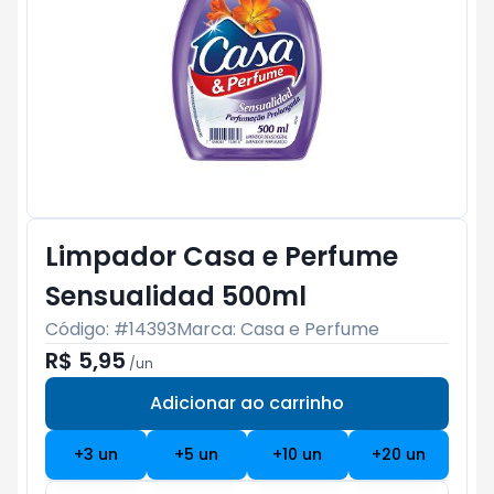
Limpador Casa e Perfume
Sensualidad 500ml
Código: #
14393
Marca:
Casa e Perfume
R$ 5,95
/
un
Adicionar ao carrinho
Subtotal:
R$ 0
+
3
un
+
5
un
+
10
un
+
20
un