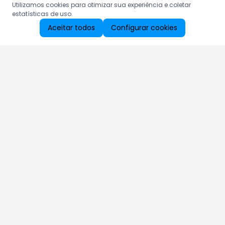
Utilizamos cookies para otimizar sua experiência e coletar
estatísticas de uso.
Aceitar todos
Configurar cookies
Aproveite as nossas promoções!
Cadastre seu e-mail e receba ofertas exclusivas.
QUERO RECEBER