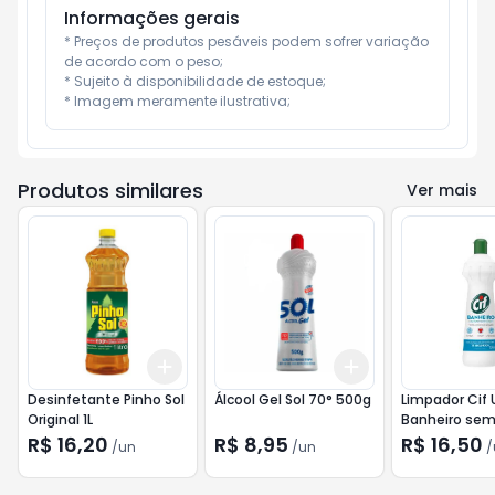
Informações gerais
* Preços de produtos pesáveis podem sofrer variação 
de acordo com o peso;

* Sujeito à disponibilidade de estoque;

* Imagem meramente ilustrativa;
Produtos similares
Ver mais
Add
Add
+
3
+
5
+
10
+
3
+
5
+
10
Desinfetante Pinho Sol
Álcool Gel Sol 70° 500g
Limpador Cif 
Original 1L
Banheiro sem
500ml
R$ 16,20
R$ 8,95
R$ 16,50
/
un
/
un
/