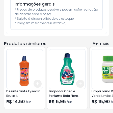
Informações gerais
* Preços de produtos pesáveis podem sofrer variação 
de acordo com o peso;

* Sujeito à disponibilidade de estoque;

* Imagem meramente ilustrativa;
Produtos similares
Ver mais
Add
Add
+
3
+
5
+
10
+
3
+
5
+
10
Desinfetante Lysoclin
Limpador Casa e
Limpa Forno 
Bruto 1L
Perfume Bela Flore
Verde Limão 
500ml
R$ 14,50
R$ 5,95
R$ 15,90
/
un
/
un
/