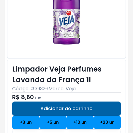
Limpador Veja Perfumes
Lavanda da França 1l
Código: #
39326
Marca:
Veja
R$ 8,60
/
un
Adicionar ao carrinho
Subtotal:
R$ 0
+
3
un
+
5
un
+
10
un
+
20
un