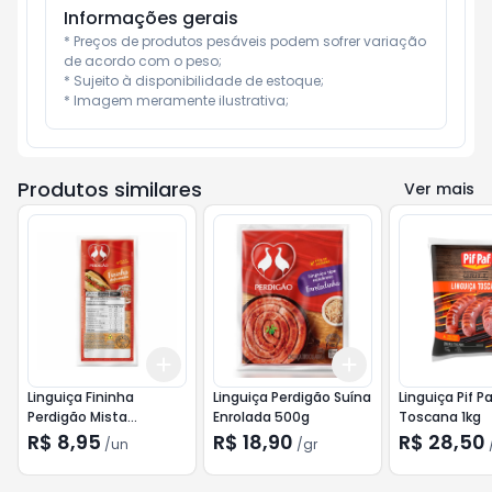
Informações gerais
* Preços de produtos pesáveis podem sofrer variação 
de acordo com o peso;

* Sujeito à disponibilidade de estoque;

* Imagem meramente ilustrativa;
Produtos similares
Ver mais
Add
Add
+
3
+
5
+
10
+
3
gr
+
5
gr
Linguiça Fininha
Linguiça Perdigão Suína
Linguiça Pif Paf
Perdigão Mista
Enrolada 500g
Toscana 1kg
Defumada 215g
R$ 8,95
R$ 18,90
R$ 28,50
/
un
/
gr