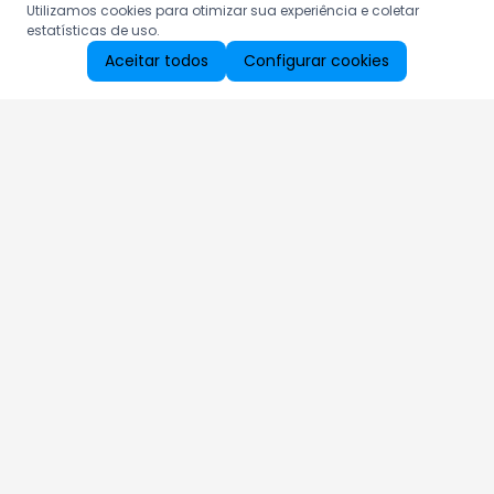
Utilizamos cookies para otimizar sua experiência e coletar
estatísticas de uso.
Aceitar todos
Configurar cookies
Aproveite as nossas promoções!
Cadastre seu e-mail e receba ofertas exclusivas.
QUERO RECEBER