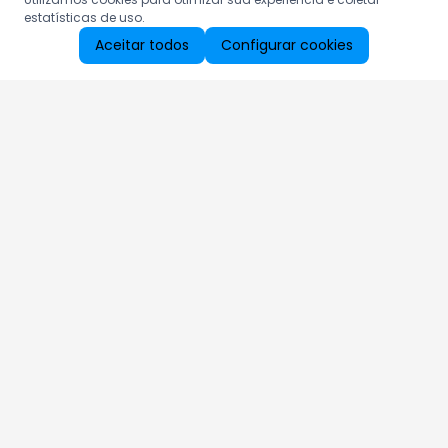
estatísticas de uso.
Aceitar todos
Configurar cookies
Aproveite as nossas promoções!
Cadastre seu e-mail e receba ofertas exclusivas.
QUERO RECEBER