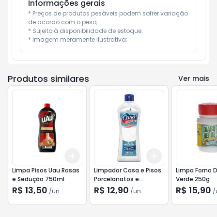
Informações gerais
* Preços de produtos pesáveis podem sofrer variação 
de acordo com o peso;

* Sujeito à disponibilidade de estoque;

* Imagem meramente ilustrativa;
Produtos similares
Ver mais
Add
Add
+
3
+
5
+
10
+
3
+
5
+
10
Limpa Pisos Uau Rosas
Limpador Casa e Pisos
Limpa Forno 
e Sedução 750ml
Porcelanatos e
Verde 250g
Cerâmicas 750ml
R$ 13,50
R$ 12,90
R$ 15,90
/
un
/
un
/