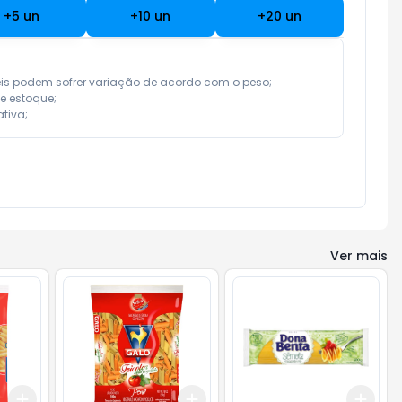
+
5
un
+
10
un
+
20
un
eis podem sofrer variação de acordo com o peso;

e estoque;

tiva;
Ver mais
Add
Add
Add
+
3
+
5
+
10
+
3
+
5
+
10
+
3