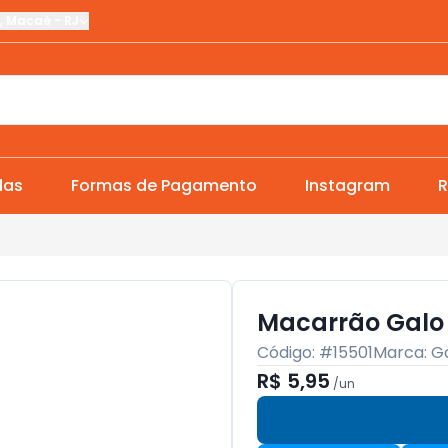
,
Macaé
-
RJ
das
Formas de Pagamento
Instagram
R
Macarrão Galo 
Código: #
15501
Marca:
G
R$ 5,95
/
un