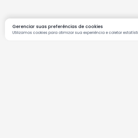
Gerenciar suas preferências de cookies
Utilizamos cookies para otimizar sua experiência e coletar estatíst
Aproveite as nossas prom
Cadastre seu e-mail e receba ofertas ex