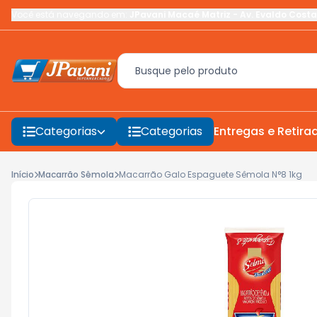
Você está navegando em:
JPavani Macaé Matriz
-
Av. Evaldo Costa
Categorias
Categorias
Entregas e Retira
Início
Macarrão Sêmola
Macarrão Galo Espaguete Sêmola N°8 1kg