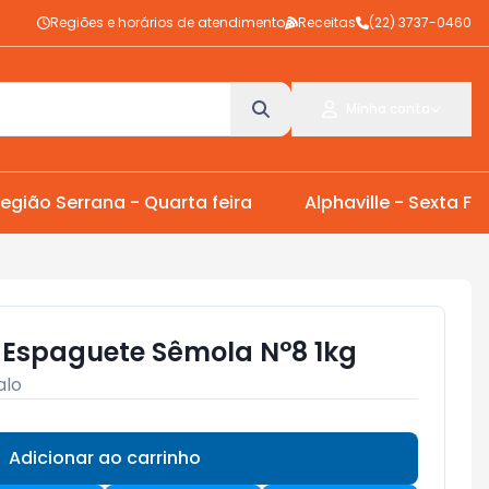
Regiões e horários de atendimento
Receitas
(22) 3737-0460
Minha conta
egião Serrana - Quarta feira
Alphaville - Sexta Fei
Espaguete Sêmola N°8 1kg
alo
Adicionar ao carrinho
Subtotal:
R$ 0,00