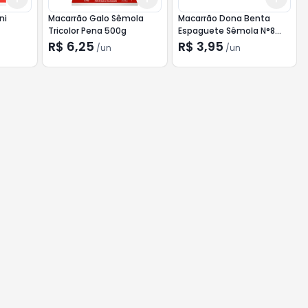
ni
Macarrão Galo Sêmola
Macarrão Dona Benta
Tricolor Pena 500g
Espaguete Sêmola N°8
500g
R$ 6,25
R$ 3,95
/
un
/
un