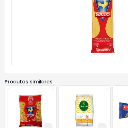
Produtos similares
Add
Add
+
3
+
5
+
10
+
3
+
5
+