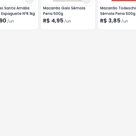
ão Santa Amália
Macarrão Galo Sêmola
Macarrão Todeschi
 Espaguete Nº8 1kg
Pena 500g
Sêmola Pena 500g
,90
R$ 4,95
R$ 3,85
/
un
/
un
/
un