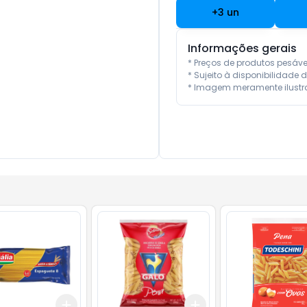
+
3
un
Informações gerais
* Preços de produtos pesáv
* Sujeito à disponibilidade d
* Imagem meramente ilustra
Add
Add
10
+
3
+
5
+
10
+
3
+
5
+
10