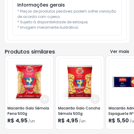
Informações gerais
* Preços de produtos pesáveis podem sofrer variação 
de acordo com o peso;

* Sujeito à disponibilidade de estoque;

* Imagem meramente ilustrativa;
Produtos similares
Ver mais
Add
Add
+
3
+
5
+
10
+
3
+
5
+
10
Macarrão Galo Sêmola
Macarrão Galo Concha
Macarrão Adr
Pena 500g
Sêmola 500g
Espaguete Nº
R$ 4,95
R$ 4,95
R$ 5,50
/
un
/
un
/
u