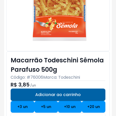
Macarrão Todeschini Sêmola
Parafuso 500g
Código: #
76006
Marca:
Todeschini
R$ 3,85
/
un
Adicionar ao carrinho
Subtotal:
R$ 0
+
3
un
+
5
un
+
10
un
+
20
un