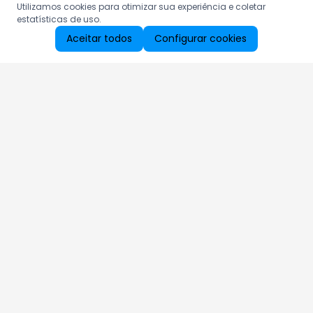
Utilizamos cookies para otimizar sua experiência e coletar
estatísticas de uso.
Aceitar todos
Configurar cookies
Aproveite as nossas promoções!
Cadastre seu e-mail e receba ofertas exclusivas.
QUERO RECEBER