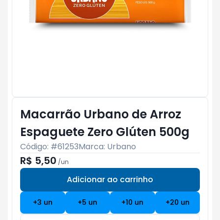
Macarrão Urbano de Arroz
Espaguete Zero Glúten 500g
Código: #
61253
Marca:
Urbano
R$ 5,50
/
un
Adicionar ao carrinho
Subtotal:
R$ 0
+
3
un
+
5
un
+
10
un
+
20
un