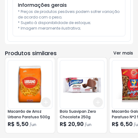
Informações gerais
* Preços de produtos pesáveis podem sofrer variação 
de acordo com o peso;

* Sujeito à disponibilidade de estoque;

* Imagem meramente ilustrativa;
Produtos similares
Ver mais
Add
Add
+
3
+
5
+
10
+
3
+
5
+
10
Macarrão de Arroz
Bolo Suavipan Zero
Macarrão Galo
Urbano Parafuso 500g
Chocolate 250g
Parafuso N°2
R$ 5,50
R$ 20,90
R$ 6,50
/
un
/
un
/
u