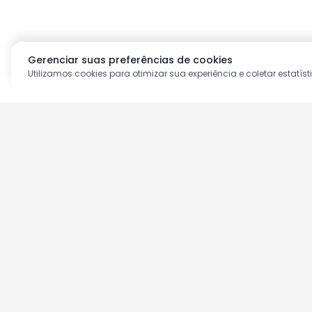
Gerenciar suas preferências de cookies
Utilizamos cookies para otimizar sua experiência e coletar estatíst
Aproveite as nossas prom
Cadastre seu e-mail e receba ofertas ex