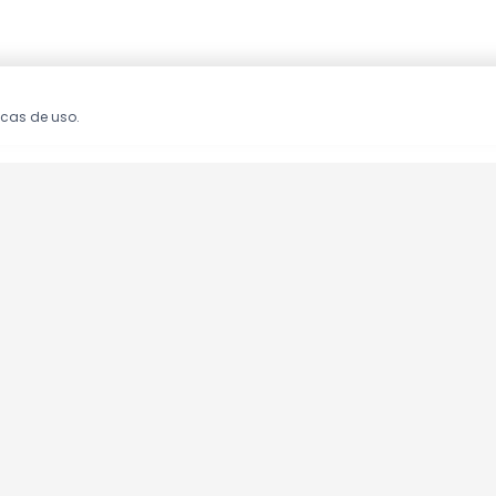
icas de uso.
oções!
clusivas.