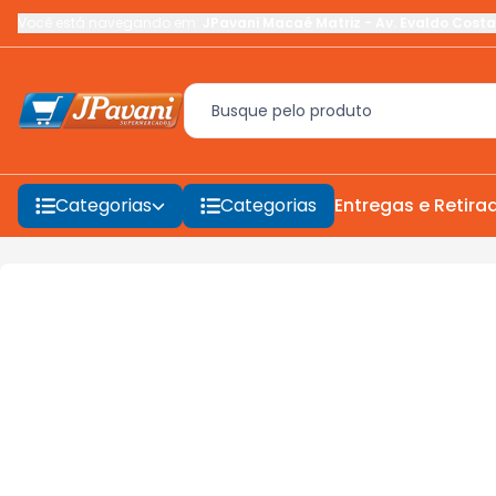
Você está navegando em:
JPavani Macaé Matriz
-
Av. Evaldo Costa
Categorias
Categorias
Entregas e Retira