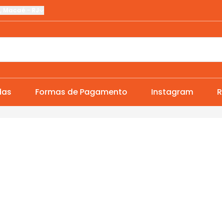
,
Macaé
-
RJ
das
Formas de Pagamento
Instagram
R