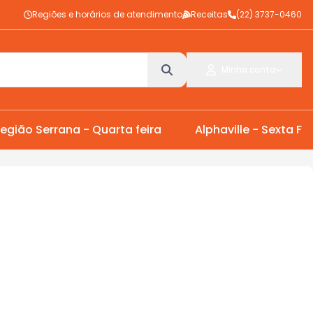
Regiões e horários de atendimento
Receitas
(22) 3737-0460
Minha conta
egião Serrana - Quarta feira
Alphaville - Sexta Fei