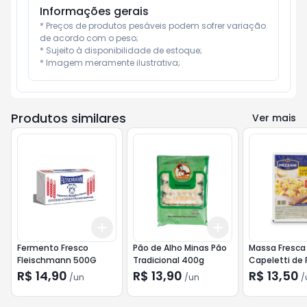
Informações gerais
* Preços de produtos pesáveis podem sofrer variação 
de acordo com o peso;

* Sujeito à disponibilidade de estoque;

* Imagem meramente ilustrativa;
Produtos similares
Ver mais
Add
Add
+
3
+
5
+
10
+
3
+
5
+
10
Fermento Fresco
Pão de Alho Minas Pão
Massa Fresca
Fleischmann 500G
Tradicional 400g
Capeletti de 
Mezzani 400
R$ 14,90
R$ 13,90
R$ 13,50
/
un
/
un
/