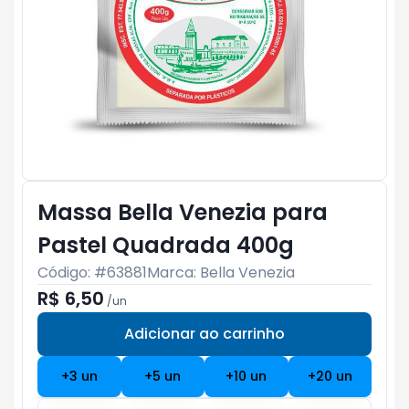
Massa Bella Venezia para
Pastel Quadrada 400g
Código: #
63881
Marca:
Bella Venezia
R$ 6,50
/
un
Adicionar ao carrinho
Subtotal:
R$ 0
+
3
un
+
5
un
+
10
un
+
20
un