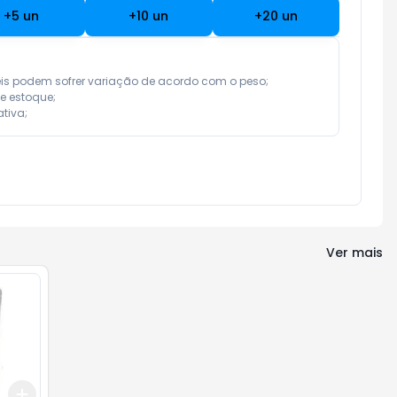
+
5
un
+
10
un
+
20
un
eis podem sofrer variação de acordo com o peso;

e estoque;

tiva;
Ver mais
Add
+
3
+
5
+
10