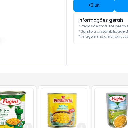
+
3
un
Informações gerais
* Preços de produtos pesáv
* Sujeito à disponibilidade d
* Imagem meramente ilustra
Add
Add
10
+
3
+
5
+
10
+
3
+
5
+
10