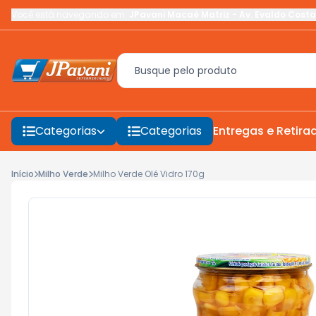
Você está navegando em:
JPavani Macaé Matriz
-
Av. Evaldo Costa
Categorias
Categorias
Entregas e Retira
Início
Milho Verde
Milho Verde Olé Vidro 170g