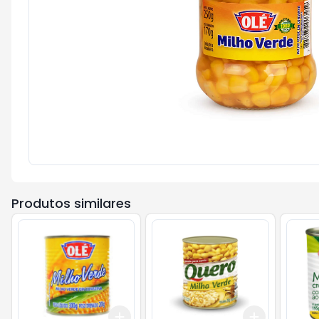
Produtos similares
Add
Add
+
3
+
5
+
10
+
3
+
5
+