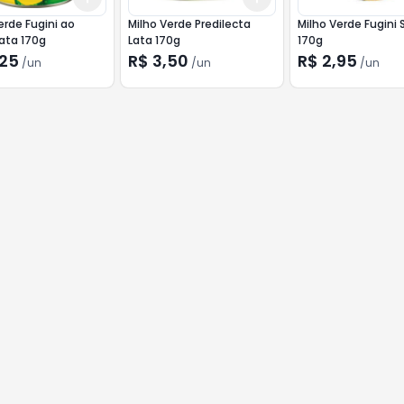
erde Fugini ao
Milho Verde Predilecta
Milho Verde Fugini
ata 170g
Lata 170g
170g
,25
R$ 3,50
R$ 2,95
/
un
/
un
/
un