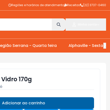
Regiões e horários de atendimento
Receitas
(22) 3737-0460
Minha conta
egião Serrana - Quarta feira
Alphaville - Sexta Fei
 Vidro 170g
lé
Adicionar ao carrinho
Subtotal:
R$ 0,00