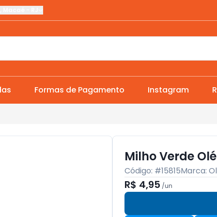
,
Macaé
-
RJ
das
Formas de Pagamento
Instagram
R
Milho Verde Olé
Código: #
15815
Marca:
O
R$ 4,95
/
un