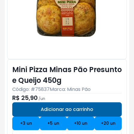
Mini Pizza Minas Pão Presunto
e Queijo 450g
Código: #
75837
Marca:
Minas Pão
R$ 25,90
/
un
Adicionar ao carrinho
Subtotal:
R$ 0
+
3
un
+
5
un
+
10
un
+
20
un