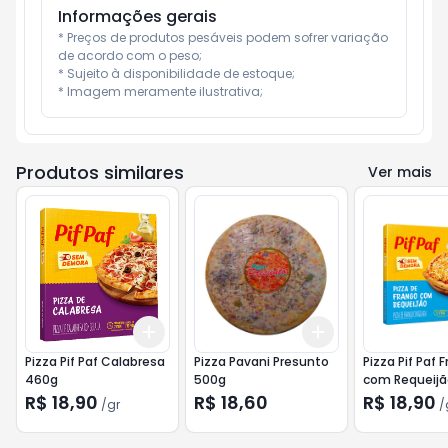
Informações gerais
* Preços de produtos pesáveis podem sofrer variação 
de acordo com o peso;

* Sujeito à disponibilidade de estoque;

* Imagem meramente ilustrativa;
Produtos similares
Ver mais
Add
Add
+
3
gr
+
5
gr
+
3
+
5
+
10
Pizza Pif Paf Calabresa
Pizza Pavani Presunto
Pizza Pif Paf 
460g
500g
com Requeijã
R$ 18,90
R$ 18,60
R$ 18,90
/
gr
/