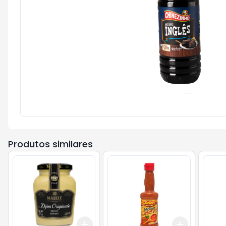
Produtos similares
Add
Add
+
3
+
5
+
10
+
3
+
5
+