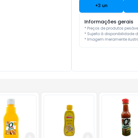
+
3
un
Informações gerais
* Preços de produtos pesáv
* Sujeito à disponibilidade d
* Imagem meramente ilustra
Add
Add
10
+
3
+
5
+
10
+
3
+
5
+
10