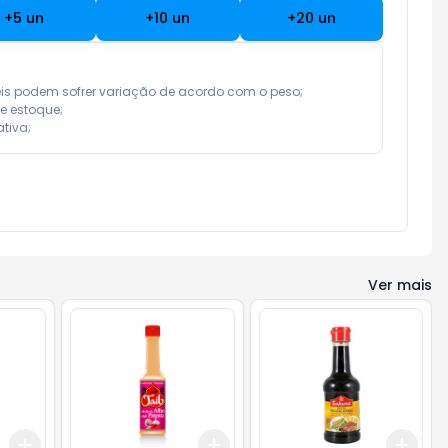
+
5
un
+
10
un
+
20
un
eis podem sofrer variação de acordo com o peso;

e estoque;

tiva;
Ver mais
Add
Add
Add
+
3
+
5
+
10
+
3
+
5
+
10
+
3