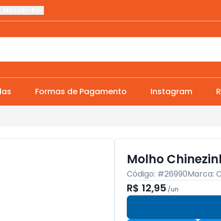
,
Macaé
-
RJ
das
Formas de Pagamento
Instagram
R
Molho Chinezinh
Código: #
26990
Marca:
C
R$ 12,95
/
un