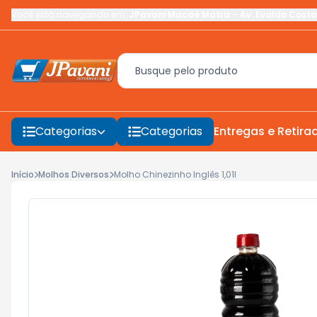
Você está navegando em:
JPavani Macaé Matriz
-
Av. Evaldo Costa
Categorias
Categorias
Entregas e Retira
Início
Molhos Diversos
Molho Chinezinho Inglês 1,01l