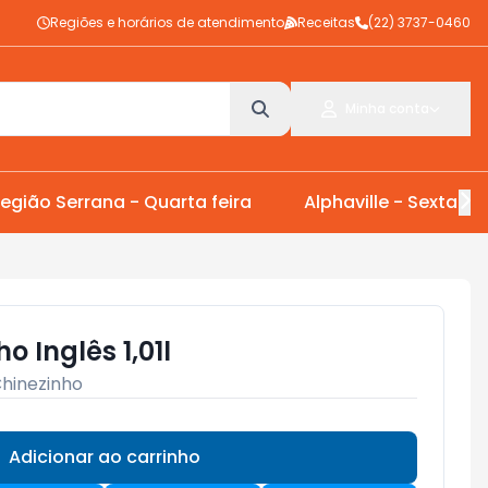
Regiões e horários de atendimento
Receitas
(22) 3737-0460
Minha conta
egião Serrana - Quarta feira
Alphaville - Sexta Fei
o Inglês 1,01l
hinezinho
Adicionar ao carrinho
Subtotal:
R$ 0,00