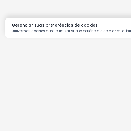
Gerenciar suas preferências de cookies
Utilizamos cookies para otimizar sua experiência e coletar estatíst
Aproveite as nossas prom
Cadastre seu e-mail e receba ofertas ex