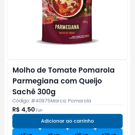
Molho de Tomate Pomarola
Parmegiana com Queijo
Sachê 300g
Código: #
40975
Marca:
Pomarola
R$ 4,50
/
un
Adicionar ao carrinho
Subtotal:
R$ 0