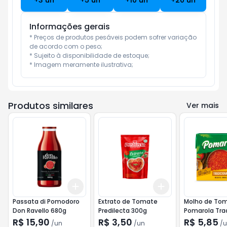
+
3
un
+
5
un
+
10
un
+
20
un
Informações gerais
* Preços de produtos pesáveis podem sofrer variação 
de acordo com o peso;

* Sujeito à disponibilidade de estoque;

* Imagem meramente ilustrativa;
Produtos similares
Ver mais
Add
Add
+
3
+
5
+
10
+
3
+
5
+
10
Passata di Pomodoro
Extrato de Tomate
Molho de To
Don Ravello 680g
Predilecta 300g
Pomarola Trad
Peneirado 52
R$ 15,90
R$ 3,50
R$ 5,85
/
un
/
un
/
u