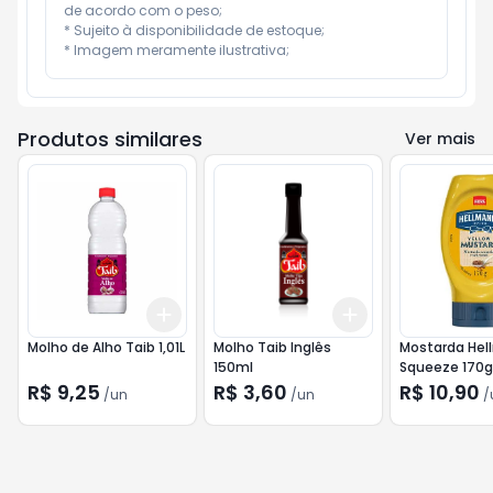
de acordo com o peso;

* Sujeito à disponibilidade de estoque;

* Imagem meramente ilustrativa;
Produtos similares
Ver mais
Add
Add
+
3
+
5
+
10
+
3
+
5
+
10
Molho de Alho Taib 1,01L
Molho Taib Inglês
Mostarda Hel
150ml
Squeeze 170g
R$ 9,25
R$ 3,60
R$ 10,90
/
un
/
un
/