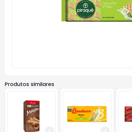
Produtos similares
Add
Add
+
3
+
5
+
10
+
3
+
5
+