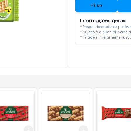
+
3
un
Informações gerais
* Preços de produtos pesáv
* Sujeito à disponibilidade d
* Imagem meramente ilustra
Add
Add
10
+
3
+
5
+
10
+
3
+
5
+
10