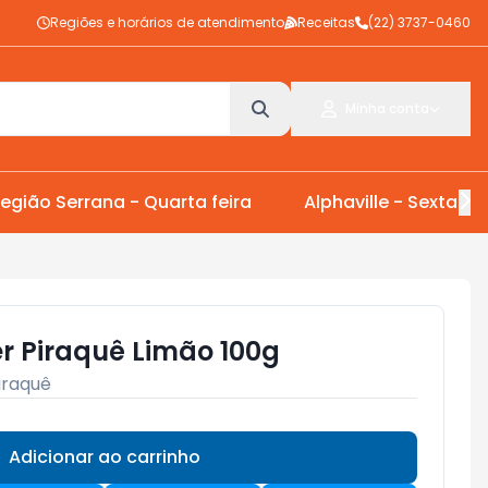
Regiões e horários de atendimento
Receitas
(22) 3737-0460
Minha conta
egião Serrana - Quarta feira
Alphaville - Sexta Fei
er Piraquê Limão 100g
iraquê
Adicionar ao carrinho
Subtotal:
R$ 0,00