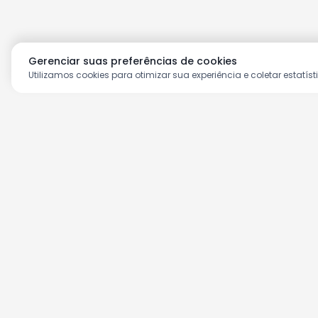
Gerenciar suas preferências de cookies
Utilizamos cookies para otimizar sua experiência e coletar estatíst
Aproveite as nossas prom
Cadastre seu e-mail e receba ofertas ex