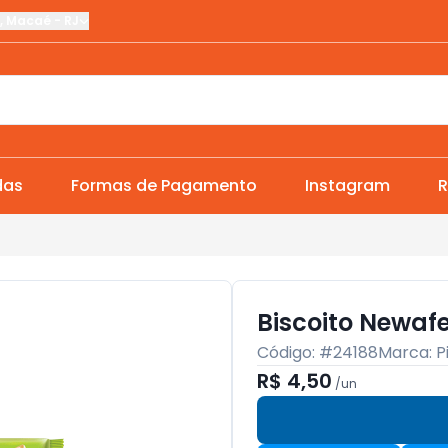
,
Macaé
-
RJ
das
Formas de Pagamento
Instagram
R
Biscoito Newaf
Código: #
24188
Marca:
P
R$ 4,50
/
un