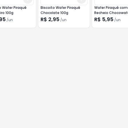
o Wafer Piraquê
Biscoito Wafer Piraquê
Wafer Piraquê com
iro 100g
Chocolate 100g
Recheio Chocowaf
Chocolate 100,8G
,95
R$ 2,95
R$ 5,95
/
un
/
un
/
un