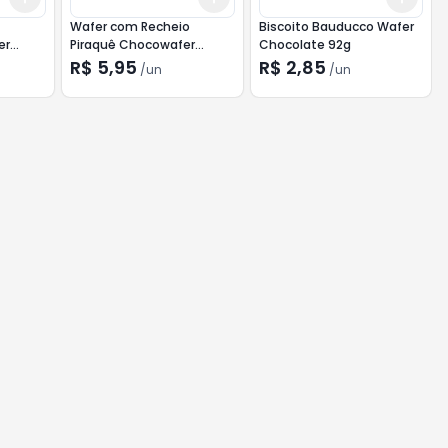
Wafer com Recheio
Biscoito Bauducco Wafer
er
Piraquê Chocowafer
Chocolate 92g
Chocolate Branco 100,8G
R$ 5,95
R$ 2,85
/
un
/
un