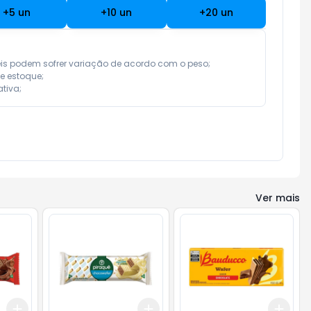
+
5
un
+
10
un
+
20
un
eis podem sofrer variação de acordo com o peso;

e estoque;

tiva;
Ver mais
Add
Add
Add
+
3
+
5
+
10
+
3
+
5
+
10
+
3