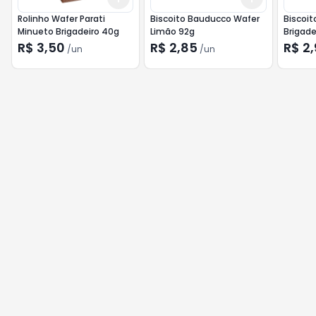
Rolinho Wafer Parati
Biscoito Bauducco Wafer
Biscoit
Minueto Brigadeiro 40g
Limão 92g
Brigade
R$ 3,50
R$ 2,85
R$ 2
/
un
/
un