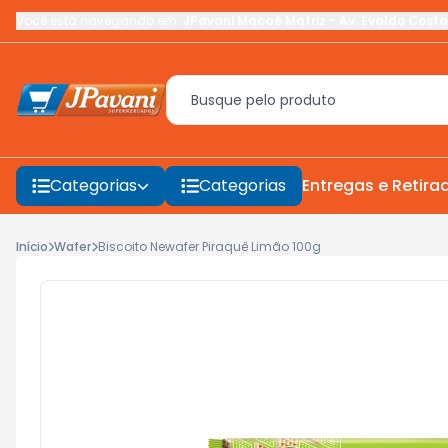
Você está navegando em:
JPavani Macaé Matriz
-
Av. Evaldo Costa
Categorias
Categorias
Entregas e Retira
Início
Wafer
Biscoito Newafer Piraquê Limão 100g