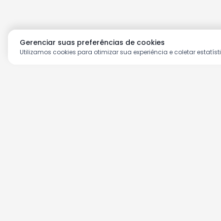
Gerenciar suas preferências de cookies
Utilizamos cookies para otimizar sua experiência e coletar estatíst
Aproveite as nossas prom
Cadastre seu e-mail e receba ofertas ex