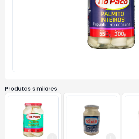
Produtos similares
Add
Add
+
3
+
5
+
10
+
3
+
5
+