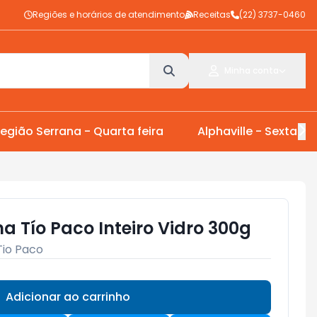
Regiões e horários de atendimento
Receitas
(22) 3737-0460
Minha conta
egião Serrana - Quarta feira
Alphaville - Sexta Fei
 Tío Paco Inteiro Vidro 300g
Tio Paco
Adicionar ao carrinho
Subtotal:
R$ 0,00