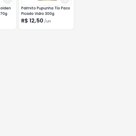
Golden
Palmito Pupunha Tío Paco
270g
Picado Vidro 300g
R$ 12,50
/
un