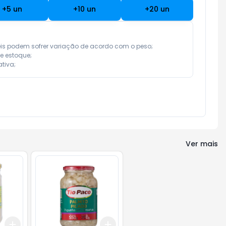
+
5
un
+
10
un
+
20
un
eis podem sofrer variação de acordo com o peso;

e estoque;

tiva;
Ver mais
Add
Add
+
3
+
5
+
10
+
3
+
5
+
10