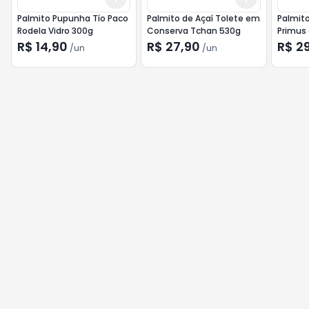
Palmito Pupunha Tío Paco
Palmito de Açaí Tolete em
Palmito
Rodela Vidro 300g
Conserva Tchan 530g
Primus
300g
R$ 14,90
R$ 27,90
R$ 2
/
un
/
un