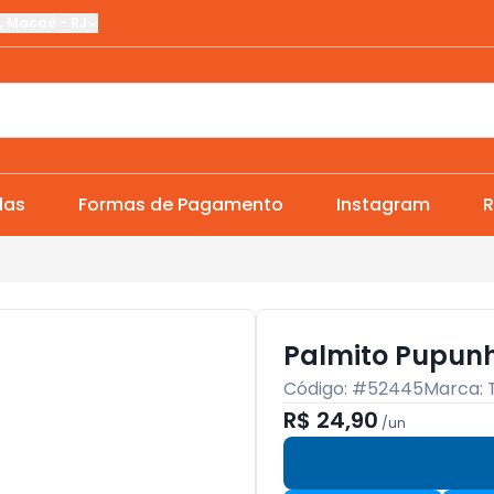
,
Macaé
-
RJ
das
Formas de Pagamento
Instagram
R
Palmito Pupunha
Código: #
52445
Marca:
R$ 24,90
/
un