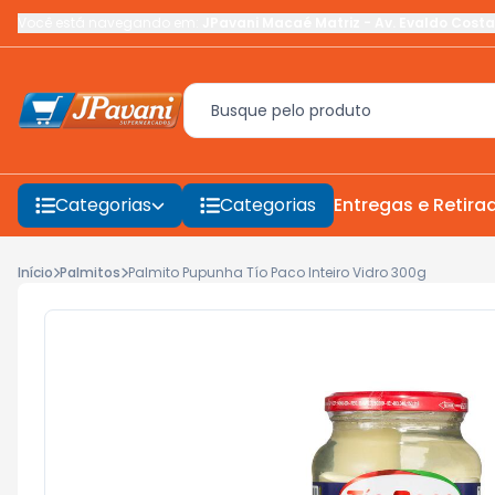
Você está navegando em:
JPavani Macaé Matriz
-
Av. Evaldo Costa
Categorias
Categorias
Entregas e Retira
Início
Palmitos
Palmito Pupunha Tío Paco Inteiro Vidro 300g