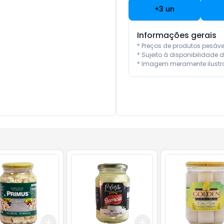
+
3
un
Informações gerais
* Preços de produtos pesáv
* Sujeito à disponibilidade d
* Imagem meramente ilustra
Add
Add
10
+
3
+
5
+
10
+
3
+
5
+
10