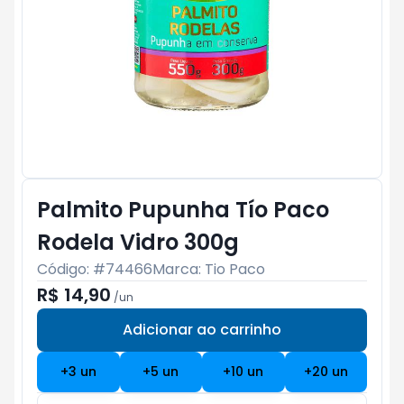
Palmito Pupunha Tío Paco
Rodela Vidro 300g
Código: #
74466
Marca:
Tio Paco
R$ 14,90
/
un
Adicionar ao carrinho
Subtotal:
R$ 0
+
3
un
+
5
un
+
10
un
+
20
un