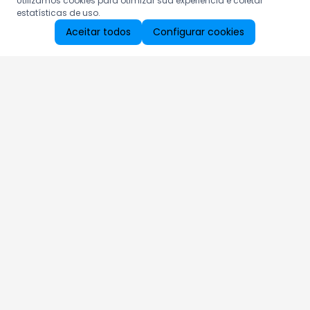
Utilizamos cookies para otimizar sua experiência e coletar
estatísticas de uso.
Aceitar todos
Configurar cookies
Aproveite as nossas promoções!
Cadastre seu e-mail e receba ofertas exclusivas.
QUERO RECEBER