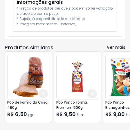
Informações gerais
* Preços de produtos pesáveis podem sofrer variação 
de acordo com o peso;

* Sujeito à disponibilidade de estoque;

* Imagem meramente ilustrativa;
Produtos similares
Ver mais
Add
Add
+
3
gr
+
5
gr
+
3
+
5
+
10
Pão de Forma da Casa
Pão Panco Forma
Pão Panco
450g
Premium 500g
Bisnaguinhas 
300g
R$ 6,50
R$ 9,50
R$ 9,80
/
gr
/
un
/
u