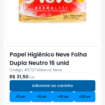
Papel Higiênico Neve Folha
Dupla Neutro 16 unid
Código: #
57274
Marca:
Neve
R$ 31,50
/
un
Adicionar ao carrinho
Subtotal:
R$ 0
+
3
un
+
5
un
+
10
un
+
20
un