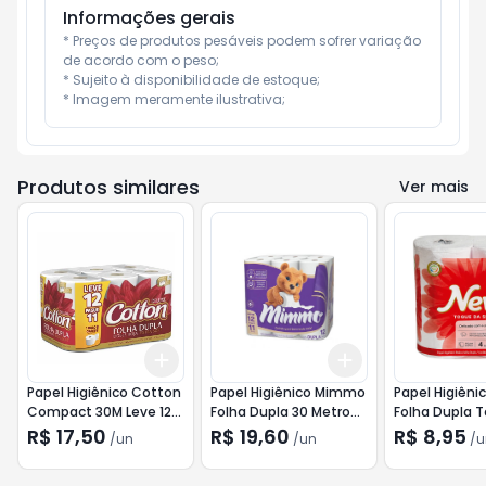
Informações gerais
* Preços de produtos pesáveis podem sofrer variação 
de acordo com o peso;

* Sujeito à disponibilidade de estoque;

* Imagem meramente ilustrativa;
Produtos similares
Ver mais
Add
Add
+
3
+
5
+
10
+
3
+
5
+
10
Papel Higiênico Cotton
Papel Higiênico Mimmo
Papel Higiêni
Compact 30M Leve 12
Folha Dupla 30 Metros
Folha Dupla 
Pague 11
Lv12 Pg11
Seda 4 unida
R$ 17,50
R$ 19,60
R$ 8,95
/
un
/
un
/
u