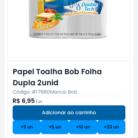
Papel Toalha Bob Folha
Dupla 2unid
Código: #
17680
Marca:
Bob
R$ 6,95
/
un
Adicionar ao carrinho
Subtotal:
R$ 0
+
3
un
+
5
un
+
10
un
+
20
un