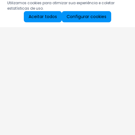
Utilizamos cookies para otimizar sua experiência e coletar
estatísticas de uso.
Aceitar todos
Configurar cookies
Aproveite as nossas promoções!
Cadastre seu e-mail e receba ofertas exclusivas.
QUERO RECEBER