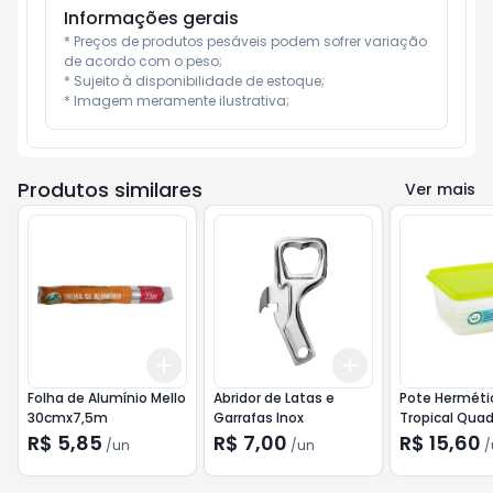
Informações gerais
* Preços de produtos pesáveis podem sofrer variação 
de acordo com o peso;

* Sujeito à disponibilidade de estoque;

* Imagem meramente ilustrativa;
Produtos similares
Ver mais
Add
Add
+
3
+
5
+
10
+
3
+
5
+
10
Folha de Alumínio Mello
Abridor de Latas e
Pote Herméti
30cmx7,5m
Garrafas Inox
Tropical Qua
Alves Sortido 1
R$ 5,85
R$ 7,00
R$ 15,60
/
un
/
un
/