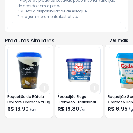
* Preços de produtos pesáveis podem sofrer variação 
de acordo com o peso;

* Sujeito à disponibilidade de estoque;

* Imagem meramente ilustrativa;
Produtos similares
Ver mais
Add
Add
+
3
+
5
+
10
+
3
+
5
+
10
Requeijão de Búfala
Requeijão Elege
Requeijão G
Levitare Cremoso 200g
Cremoso Tradicional
Cremoso Ligh
400g
R$ 13,90
R$ 19,80
R$ 6,95
/
un
/
un
/
g