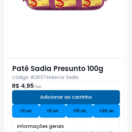
Patê Sadia Presunto 100g
Código: #
26374
Marca:
Sadia
R$ 4,95
/
un
Adicionar ao carrinho
Subtotal:
R$ 0
+
3
un
+
5
un
+
10
un
+
20
un
Informações gerais