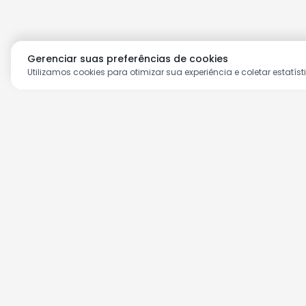
Gerenciar suas preferências de cookies
Utilizamos cookies para otimizar sua experiência e coletar estatíst
Aproveite as nossas prom
Cadastre seu e-mail e receba ofertas ex