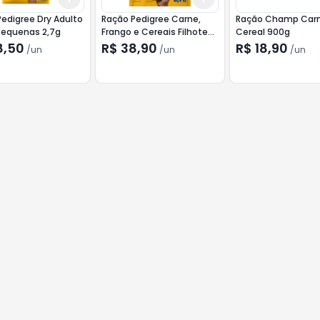
edigree Dry Adulto
Ração Pedigree Carne,
Ração Champ Car
Pequenas 2,7g
Frango e Cereais Filhotes
Cereal 900g
2,7kg
8,50
R$ 38,90
R$ 18,90
/
un
/
un
/
un