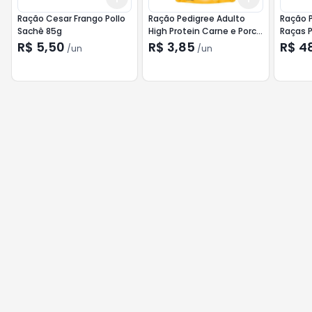
Ração Cesar Frango Pollo
Ração Pedigree Adulto
Ração P
Sachê 85g
High Protein Carne e Porco
Raças 
85g
R$ 5,50
R$ 3,85
R$ 4
/
un
/
un