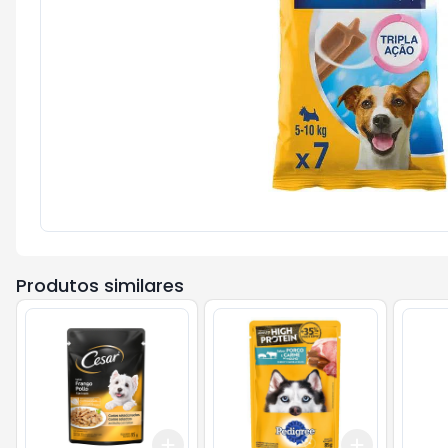
Produtos similares
Add
Add
+
3
+
5
+
10
+
3
+
5
+