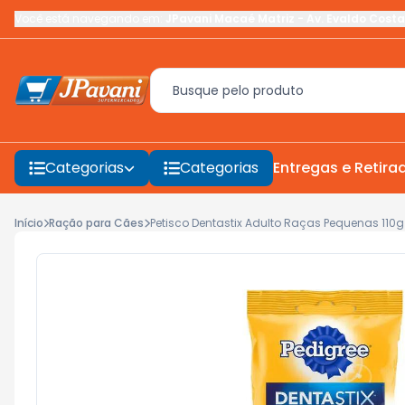
Você está navegando em:
JPavani Macaé Matriz
-
Av. Evaldo Costa
Categorias
Categorias
Entregas e Retira
Início
Ração para Cães
Petisco Dentastix Adulto Raças Pequenas 110g