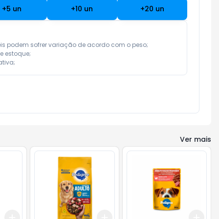
+
5
un
+
10
un
+
20
un
eis podem sofrer variação de acordo com o peso;

e estoque;

tiva;
Ver mais
Add
Add
Add
+
3
+
5
+
10
+
3
+
5
+
10
+
3