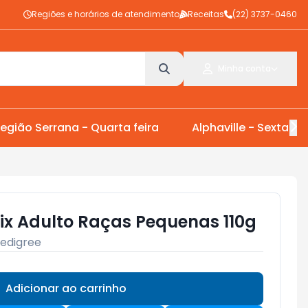
Regiões e horários de atendimento
Receitas
(22) 3737-0460
Minha conta
egião Serrana - Quarta feira
Alphaville - Sexta Fei
tix Adulto Raças Pequenas 110g
edigree
Adicionar ao carrinho
Subtotal:
R$ 0,00