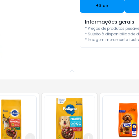
+
3
un
Informações gerais
* Preços de produtos pesáv
* Sujeito à disponibilidade d
* Imagem meramente ilustra
Add
Add
10
+
3
+
5
+
10
+
3
+
5
+
10