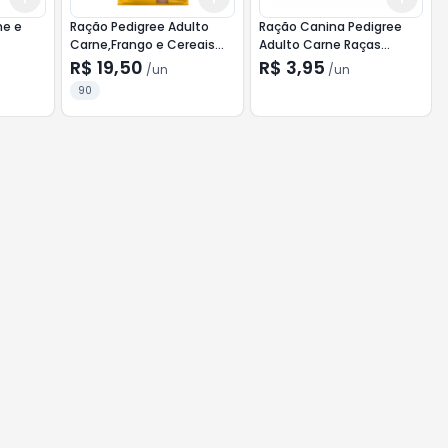
ne e
Ração Pedigree Adulto
Ração Canina Pedigree
Carne,Frango e Cereais
Adulto Carne Raças
900g
Pequenas
R$ 19,50
R$ 3,95
/
un
/
un
90