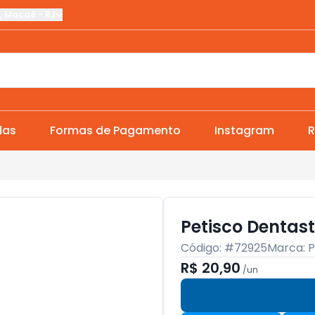
,
Macaé
-
RJ
das
Formas de Pagamento
Instagram
R
Petisco Dentas
Código: #
72925
Marca:
P
R$ 20,90
/
un