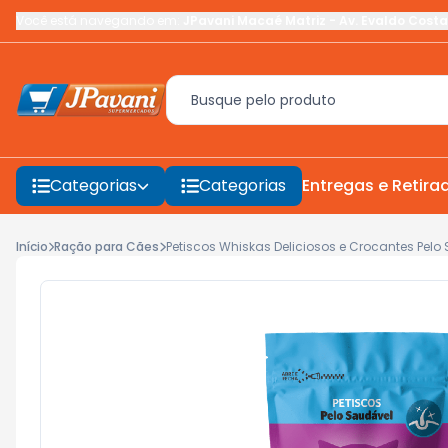
Você está navegando em:
JPavani Macaé Matriz
-
Av. Evaldo Costa
Categorias
Categorias
Entregas e Retira
Início
Ração para Cães
Petiscos Whiskas Deliciosos e Crocantes Pel