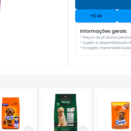
+
3
un
Informações gerais
* Preços de produtos pesáv
* Sujeito à disponibilidade d
* Imagem meramente ilustra
Add
Add
10
+
3
+
5
+
10
+
3
+
5
+
10