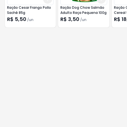
Ração Cesar Frango Pollo
Ração Dog Chow Salmão
Ração 
Sachê 85g
Adulto Raça Pequena 100g
Cereal
R$ 5,50
R$ 3,50
R$ 18
/
un
/
un