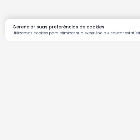
Gerenciar suas preferências de cookies
Utilizamos cookies para otimizar sua experiência e coletar estatíst
Aproveite as nossas prom
Cadastre seu e-mail e receba ofertas ex