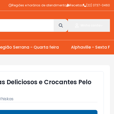
Regiões e horários de atendimento
Receitas
(22) 3737-0460
Minha conta
egião Serrana - Quarta feira
Alphaville - Sexta Fei
s Deliciosos e Crocantes Pelo
hiskas