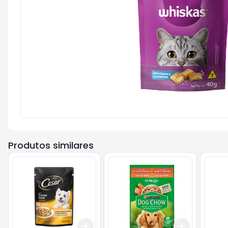
Produtos similares
Add
Add
+
3
+
5
+
10
+
3
+
5
+