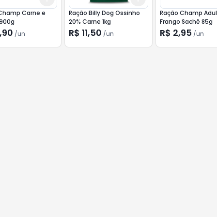
Champ Carne e
Ração Billy Dog Ossinho
Ração Champ Adul
 900g
20% Carne 1kg
Frango Sachê 85g
,90
R$ 11,50
R$ 2,95
/
un
/
un
/
un