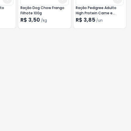
to
Ração Dog Chow Frango
Ração Pedigree Adulto
Filhote 100g
High Protein Carne e
Frango 85g
R$ 3,50
R$ 3,85
/
kg
/
un