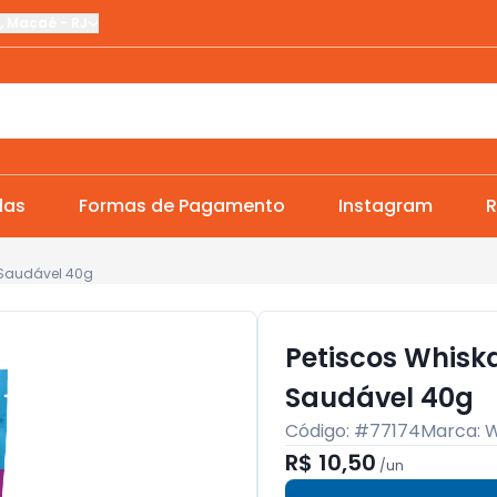
,
Macaé
-
RJ
das
Formas de Pagamento
Instagram
R
o Saudável 40g
Petiscos Whiska
Saudável 40g
Código: #
77174
Marca:
W
R$ 10,50
/
un