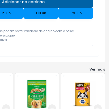
Adicionar ao carrinho
Subtotal:
R$ 0,00
+
5
un
+
10
un
+
20
un
eis podem sofrer variação de acordo com o peso;

e estoque;

tiva;
Ver mais
Add
Add
Add
+
3
+
5
+
10
+
3
kg
+
5
kg
+
3