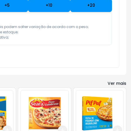
+
5
+
10
+
20
eis podem sofrer variação de acordo com o peso;

e estoque;

tiva;
Ver mais
Add
Add
Add
+
3
+
5
+
10
+
3
+
5
+
10
+
3
g