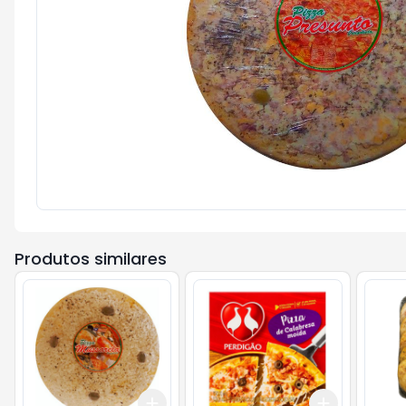
Produtos similares
Add
Add
+
3
+
5
+
10
+
3
+
5
+