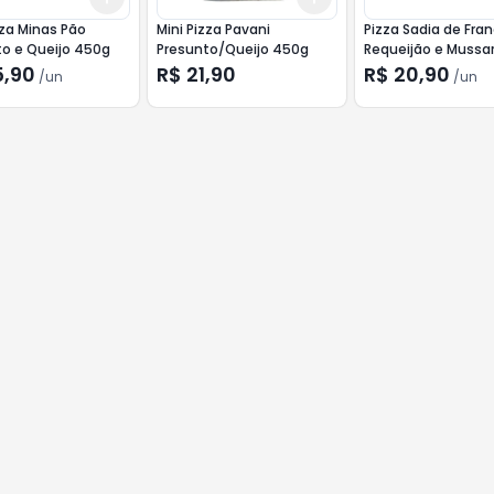
zza Minas Pão
Mini Pizza Pavani
Pizza Sadia de Fr
to e Queijo 450g
Presunto/Queijo 450g
Requeijão e Mussa
460g
5,90
R$ 21,90
R$ 20,90
/
un
/
un