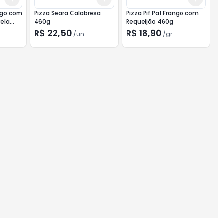
ango com
Pizza Seara Calabresa
Pizza Pif Paf Frango com
rela
460g
Requeijão 460g
R$ 22,50
R$ 18,90
/
un
/
gr