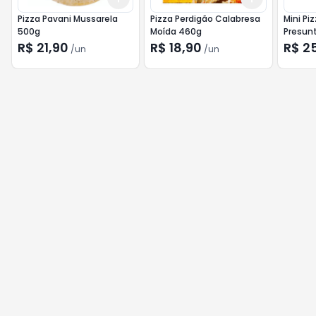
Pizza Pavani Mussarela
Pizza Perdigão Calabresa
Mini Pi
500g
Moída 460g
Presun
R$ 21,90
R$ 18,90
R$ 2
/
un
/
un