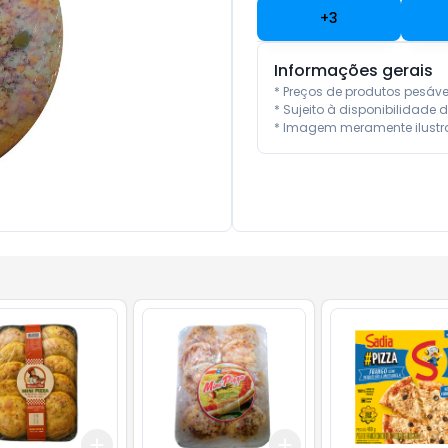
+
3
Informações gerais
* Preços de produtos pesáv
* Sujeito à disponibilidade d
* Imagem meramente ilustra
Add
Add
10
+
3
+
5
+
10
+
3
+
5
+
10