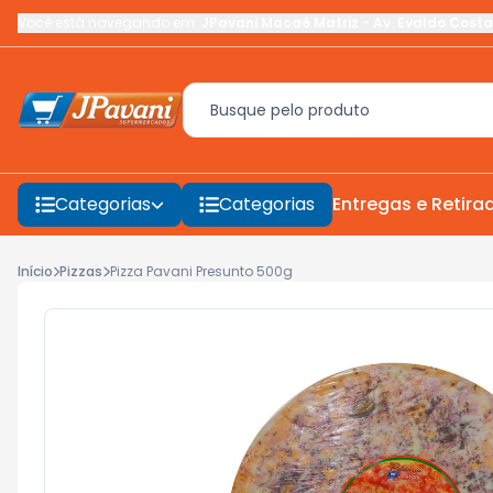
Você está navegando em:
JPavani Macaé Matriz
-
Av. Evaldo Costa
Categorias
Categorias
Entregas e Retira
Início
Pizzas
Pizza Pavani Presunto 500g