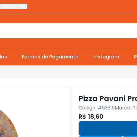
,
Macaé
-
RJ
das
Formas de Pagamento
Instagram
R
Pizza Pavani P
Código: #
53319
Marca:
P
R$ 18,60