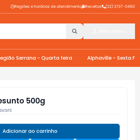
Regiões e horários de atendimento
Receitas
(22) 3737-0460
Minha conta
egião Serrana - Quarta feira
Alphaville - Sexta Fei
resunto 500g
avani
Adicionar ao carrinho
Subtotal:
R$ 0,00