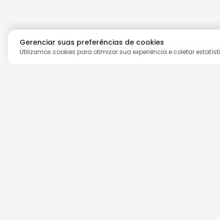
Gerenciar suas preferências de cookies
Utilizamos cookies para otimizar sua experiência e coletar estatíst
Aproveite as nossas prom
Cadastre seu e-mail e receba ofertas ex