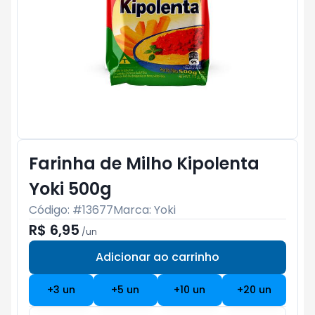
Farinha de Milho Kipolenta
Yoki 500g
Código: #
13677
Marca:
Yoki
R$ 6,95
/
un
Adicionar ao carrinho
Subtotal:
R$ 0
+
3
un
+
5
un
+
10
un
+
20
un