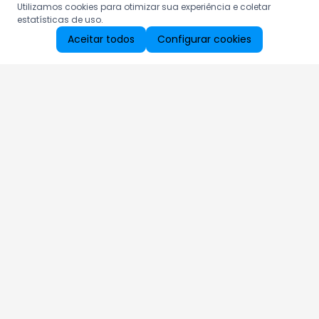
Utilizamos cookies para otimizar sua experiência e coletar
estatísticas de uso.
Aceitar todos
Configurar cookies
Aproveite as nossas promoções!
Cadastre seu e-mail e receba ofertas exclusivas.
QUERO RECEBER