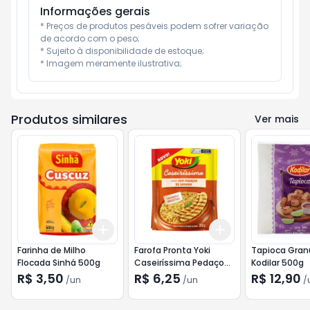
Informações gerais
* Preços de produtos pesáveis podem sofrer variação 
de acordo com o peso;

* Sujeito à disponibilidade de estoque;

* Imagem meramente ilustrativa;
Produtos similares
Ver mais
Add
Add
+
3
+
5
+
10
+
3
+
5
+
10
Farinha de Milho
Farofa Pronta Yoki
Tapioca Gran
Flocada Sinhá 500g
Caseiríssima Pedaços
Kodilar 500g
de Banana 200g
R$ 3,50
R$ 6,25
R$ 12,90
/
un
/
un
/