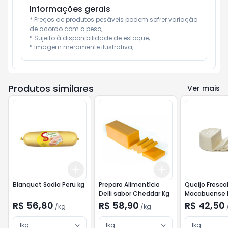
Informações gerais
* Preços de produtos pesáveis podem sofrer variação 
de acordo com o peso;

* Sujeito à disponibilidade de estoque;

* Imagem meramente ilustrativa;
Produtos similares
Ver mais
Add
Add
+
3
kg
+
5
kg
+
3
kg
+
5
kg
Blanquet Sadia Peru kg
Preparo Alimentício
Queijo Fresca
Delli sabor Cheddar Kg
Macabuense 
Kg
R$ 56,80
R$ 58,90
R$ 42,50
/
kg
/
kg
1kg
1kg
1kg