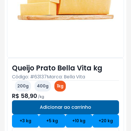
Queijo Prato Bella Vita kg
Código: #
63137
Marca:
Bella Vita
200g
400g
1kg
R$ 58,90
/
kg
Adicionar ao carrinho
Subtotal:
R$ 0
+
3
kg
+
5
kg
+
10
kg
+
20
kg