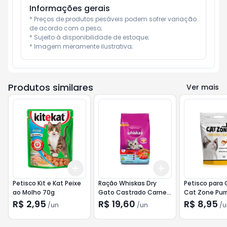
Informações gerais
* Preços de produtos pesáveis podem sofrer variação 
de acordo com o peso;

* Sujeito à disponibilidade de estoque;

* Imagem meramente ilustrativa;
Produtos similares
Ver mais
Add
Add
+
3
+
5
+
10
+
3
+
5
+
10
Petisco Kit e Kat Peixe
Ração Whiskas Dry
Petisco para
ao Molho 70g
Gato Castrado Carne
Cat Zone Purr
900g
R$ 2,95
R$ 19,60
R$ 8,95
/
un
/
un
/
u