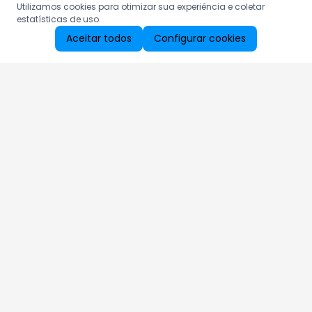
Utilizamos cookies para otimizar sua experiência e coletar
estatísticas de uso.
Aceitar todos
Configurar cookies
Aproveite as nossas promoções!
Cadastre seu e-mail e receba ofertas exclusivas.
QUERO RECEBER