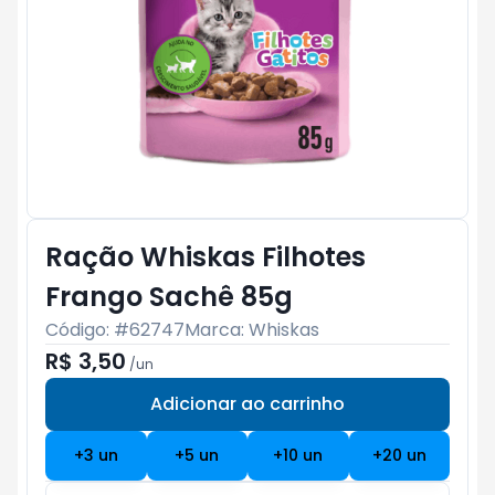
Ração Whiskas Filhotes
Frango Sachê 85g
Código: #
62747
Marca:
Whiskas
R$ 3,50
/
un
Adicionar ao carrinho
Subtotal:
R$ 0
+
3
un
+
5
un
+
10
un
+
20
un