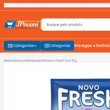
Você está navegando em:
JPavani Macaé Matriz
-
Av. Evaldo Costa
Categorias
Categorias
Entregas e Retira
Início
Sucos e Refrescos
Refresco Fresh Uva 15g