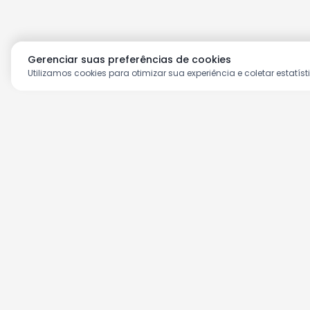
Gerenciar suas preferências de cookies
Utilizamos cookies para otimizar sua experiência e coletar estatíst
Aproveite as nossas prom
Cadastre seu e-mail e receba ofertas ex