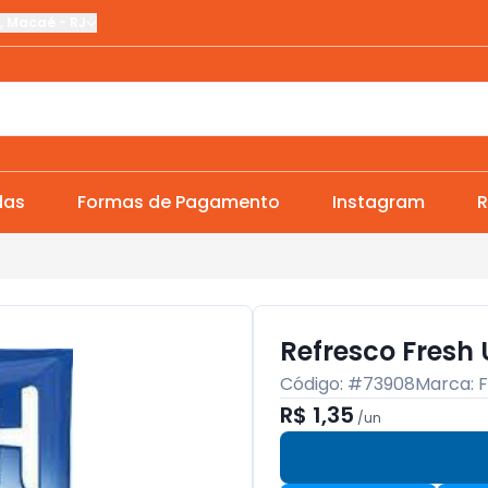
,
Macaé
-
RJ
das
Formas de Pagamento
Instagram
R
Refresco Fresh 
Código: #
73908
Marca:
F
R$ 1,35
/
un