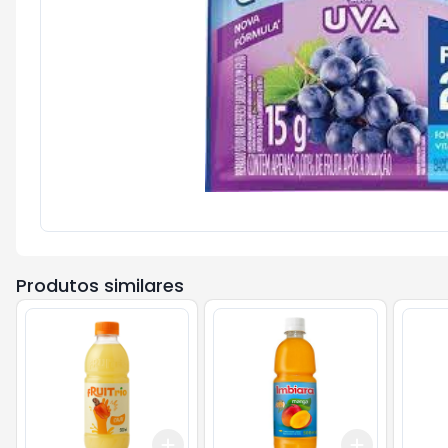
Produtos similares
Add
Add
+
3
+
5
+
10
+
3
+
5
+