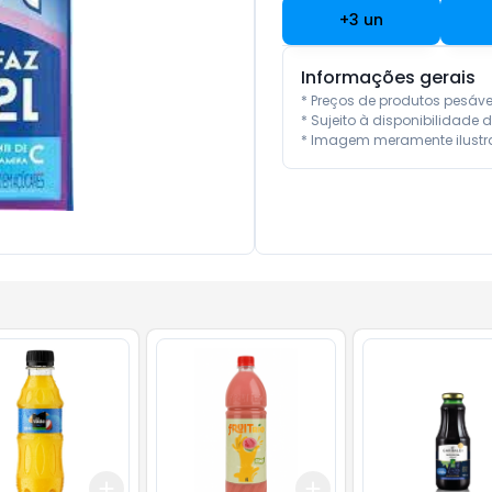
+
3
un
Informações gerais
* Preços de produtos pesáv
* Sujeito à disponibilidade d
* Imagem meramente ilustra
Add
Add
10
+
3
+
5
+
10
+
3
+
5
+
10