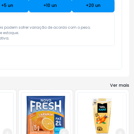
+
5
un
+
10
un
+
20
un
eis podem sofrer variação de acordo com o peso;

e estoque;

tiva;
Ver mais
Add
Add
Add
+
3
+
5
+
10
+
3
+
5
+
10
+
3