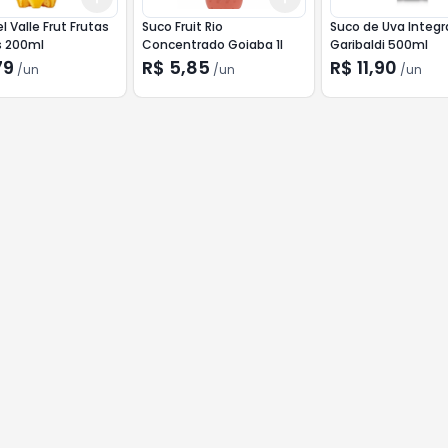
l Valle Frut Frutas
Suco Fruit Rio
Suco de Uva Integr
s 200ml
Concentrado Goiaba 1l
Garibaldi 500ml
79
R$ 5,85
R$ 11,90
/
un
/
un
/
un