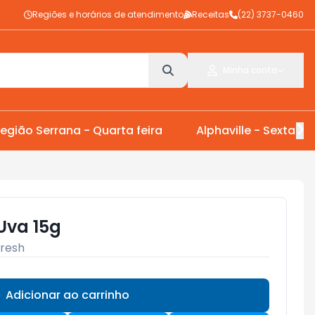
Regiões e horários de atendimento
Receitas
(22) 3737-0460
Minha conta
egião Serrana - Quarta feira
Alphaville - Sexta Fei
Uva 15g
resh
Adicionar ao carrinho
Subtotal:
R$ 0,00