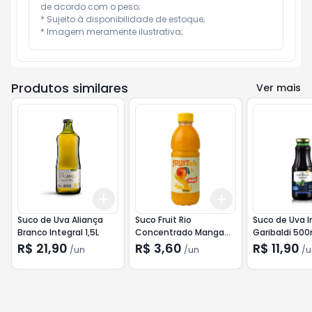
de acordo com o peso;

* Sujeito à disponibilidade de estoque;

* Imagem meramente ilustrativa;
Produtos similares
Ver mais
Add
Add
+
3
+
5
+
10
+
3
+
5
+
10
Suco de Uva Aliança
Suco Fruit Rio
Suco de Uva I
Branco Integral 1,5L
Concentrado Manga
Garibaldi 500
500ml
R$ 21,90
R$ 3,60
R$ 11,90
/
un
/
un
/
u