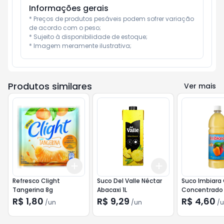
Informações gerais
* Preços de produtos pesáveis podem sofrer variação 
de acordo com o peso;

* Sujeito à disponibilidade de estoque;

* Imagem meramente ilustrativa;
Produtos similares
Ver mais
Add
Add
+
3
+
5
+
10
+
3
+
5
+
10
Refresco Clight
Suco Del Valle Néctar
Suco Imbiara
Tangerina 8g
Abacaxi 1L
Concentrado
R$ 1,80
R$ 9,29
R$ 4,60
/
un
/
un
/
u