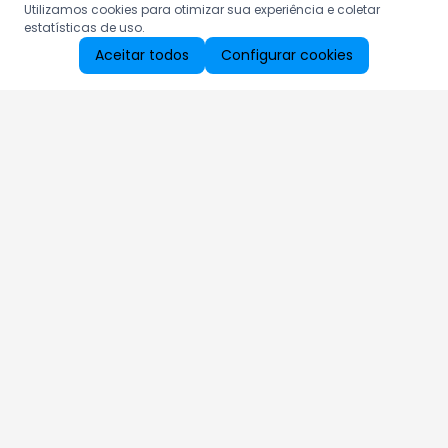
Utilizamos cookies para otimizar sua experiência e coletar
estatísticas de uso.
Aceitar todos
Configurar cookies
Aproveite as nossas promoções!
Cadastre seu e-mail e receba ofertas exclusivas.
QUERO RECEBER