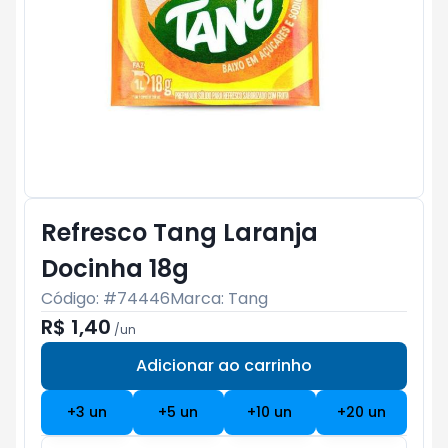
Refresco Tang Laranja
Docinha 18g
Código: #
74446
Marca:
Tang
R$ 1,40
/
un
Adicionar ao carrinho
Subtotal:
R$ 0
+
3
un
+
5
un
+
10
un
+
20
un