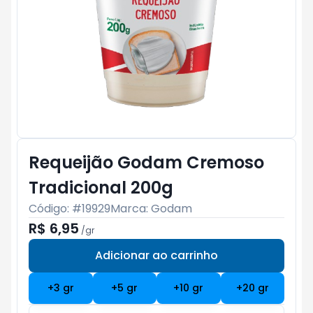
Requeijão Godam Cremoso
Tradicional 200g
Código: #
19929
Marca:
Godam
R$ 6,95
/
gr
Adicionar ao carrinho
Subtotal:
R$ 0
+
3
gr
+
5
gr
+
10
gr
+
20
gr