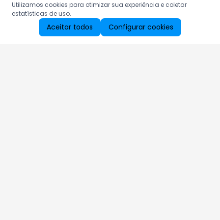
Utilizamos cookies para otimizar sua experiência e coletar
estatísticas de uso.
Aceitar todos
Configurar cookies
Aproveite as nossas promoções!
Cadastre seu e-mail e receba ofertas exclusivas.
QUERO RECEBER