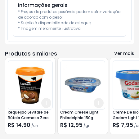
Informações gerais
* Preços de produtos pesáveis podem sofrer variação 
de acordo com o peso;

* Sujeito à disponibilidade de estoque;

* Imagem meramente ilustrativa;
Produtos similares
Ver mais
Add
Add
+
3
+
5
+
10
+
3
gr
+
5
gr
Requeijão Levitare de
Cream Creese Light
Creme De Ric
Búfala Cremoso Zero
Philadelphia 150g
Godam Light 
Lactose 200g
R$ 14,90
R$ 12,95
R$ 7,95
/
un
/
gr
/
u