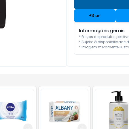
+
3
un
Informações gerais
* Preços de produtos pesáv
* Sujeito à disponibilidade d
* Imagem meramente ilustra
Add
Add
10
+
3
+
5
+
10
+
3
+
5
+
10