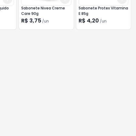
quido
Sabonete Nivea Creme
Sabonete Protex Vitamina
Care 90g
E 85g
R$ 3,75
R$ 4,20
/
un
/
un