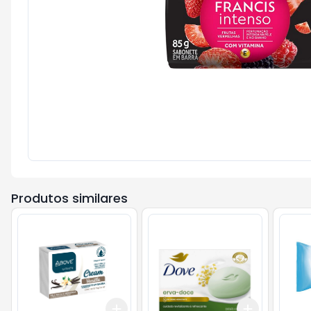
Produtos similares
Add
Add
+
3
+
5
+
10
+
3
+
5
+