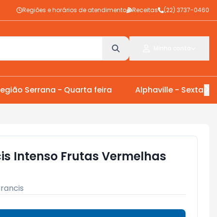
Regiões e horários de atendimento
Receitas
(22) 3737-0460
Minha conta
egião Serrana - Quarta feira
Alphaville - Sexta Fei
is Intenso Frutas Vermelhas
Francis