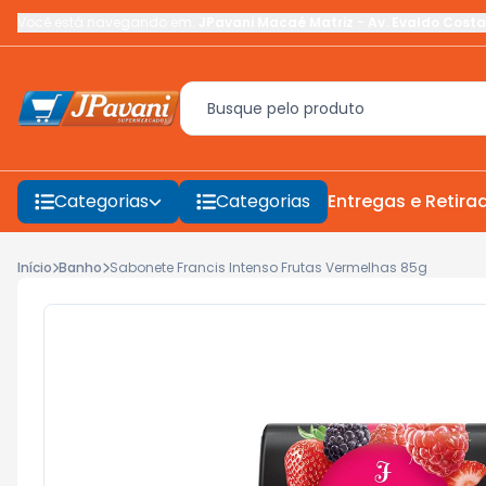
Você está navegando em:
JPavani Macaé Matriz
-
Av. Evaldo Costa
Categorias
Categorias
Entregas e Retira
Início
Banho
Sabonete Francis Intenso Frutas Vermelhas 85g