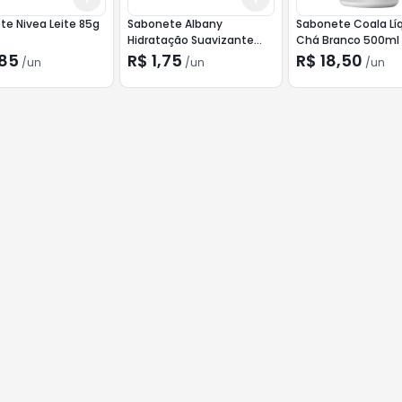
e Nivea Leite 85g
Sabonete Albany
Sabonete Coala Lí
Hidratação Suavizante
Chá Branco 500ml
85g
,85
R$ 1,75
R$ 18,50
/
un
/
un
/
un