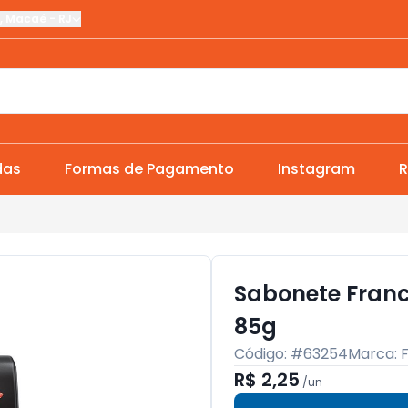
,
Macaé
-
RJ
das
Formas de Pagamento
Instagram
R
Sabonete Franc
85g
Código: #
63254
Marca:
R$ 2,25
/
un