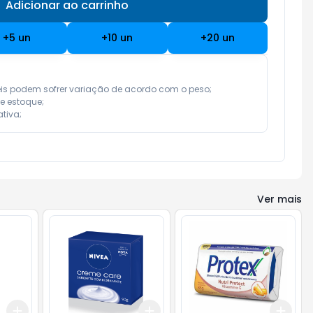
Adicionar ao carrinho
Subtotal:
R$ 0,00
+
5
un
+
10
un
+
20
un
eis podem sofrer variação de acordo com o peso;

e estoque;

tiva;
Ver mais
Add
Add
Add
+
3
+
5
+
10
+
3
+
5
+
10
+
3