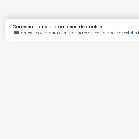
Gerenciar suas preferências de cookies
Utilizamos cookies para otimizar sua experiência e coletar estatíst
Aproveite as nossas prom
Cadastre seu e-mail e receba ofertas ex