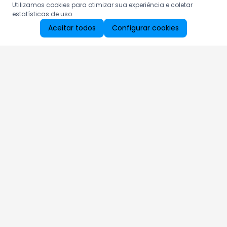
Utilizamos cookies para otimizar sua experiência e coletar
estatísticas de uso.
Aceitar todos
Configurar cookies
Aproveite as nossas promoções!
Cadastre seu e-mail e receba ofertas exclusivas.
QUERO RECEBER