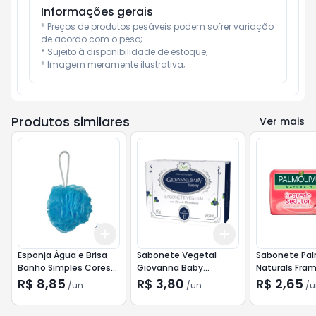
Informações gerais
* Preços de produtos pesáveis podem sofrer variação 
de acordo com o peso;

* Sujeito à disponibilidade de estoque;

* Imagem meramente ilustrativa;
Produtos similares
Ver mais
Add
Add
+
3
+
5
+
10
+
3
+
5
+
10
Esponja Água e Brisa
Sabonete Vegetal
Sabonete Pal
Banho Simples Cores
Giovanna Baby
Naturals Fra
Variadas
Blueberry 90g
Turmalina 85
R$ 8,85
R$ 3,80
R$ 2,65
/
un
/
un
/
u