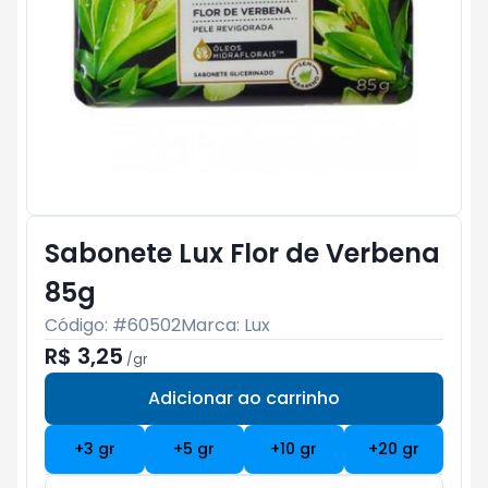
Sabonete Lux Flor de Verbena
85g
Código: #
60502
Marca:
Lux
R$ 3,25
/
gr
Adicionar ao carrinho
Subtotal:
R$ 0
+
3
gr
+
5
gr
+
10
gr
+
20
gr